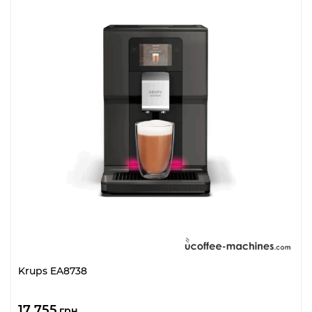
Krups EA8738
17 755
грн.