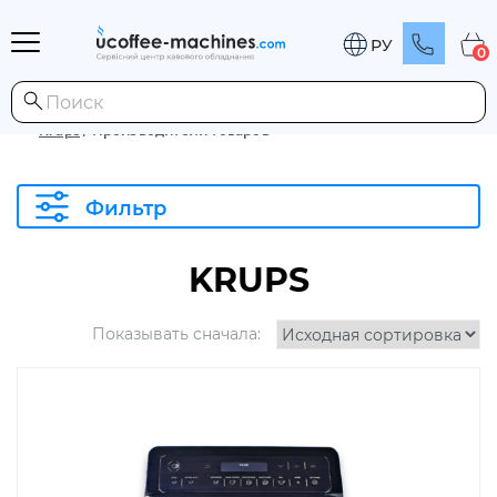
РУ
0
Krups
/
Производители товаров
Фильтр
KRUPS
Показывать сначала: