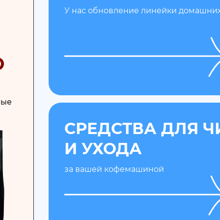
У нас обновление линейки домашних
O
ные
СРЕДСТВА ДЛЯ Ч
И УХОДА
за вашей кофемашиной