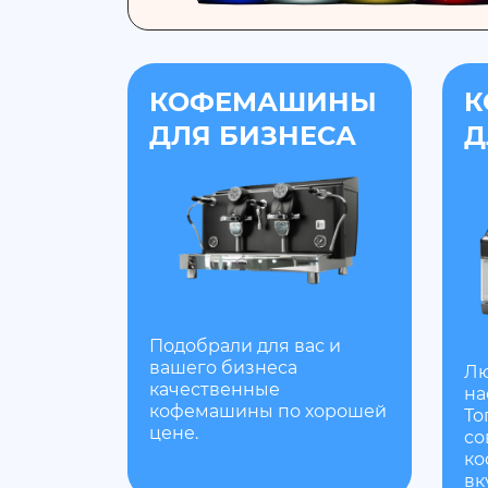
КОФЕМАШИНЫ
К
ДЛЯ БИЗНЕСА
Д
Подобрали для вас и
вашего бизнеса
Лю
качественные
на
кофемашины по хорошей
То
цене.
со
ко
вк