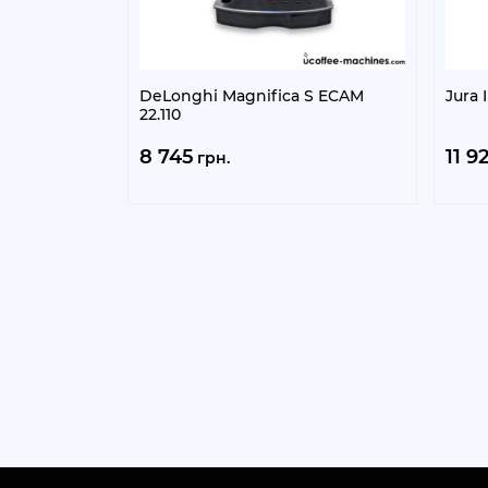
DeLonghi Magnifica S ECAM
Jura
22.110
8 745
11 9
грн.