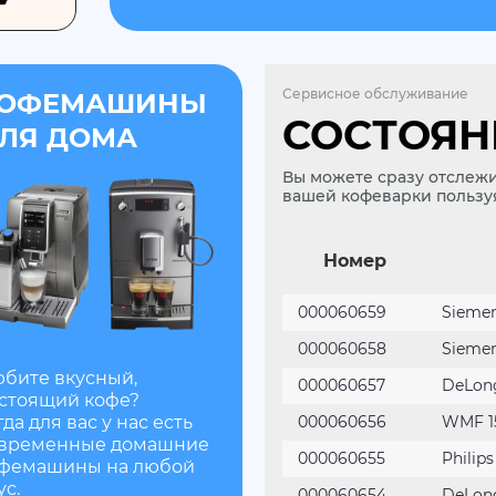
Сервисное обслуживание
ОФЕМАШИНЫ
СОСТОЯН
ЛЯ ДОМА
Вы можете сразу отслеж
вашей кофеварки пользуя
Номер
000060659
Siemen
000060658
Siemen
бите вкусный,
000060657
DeLong
стоящий кофе?
гда для вас у нас есть
000060656
WMF 1
временные домашние
000060655
Philip
фемашины на любой
ус.
000060654
DeLon