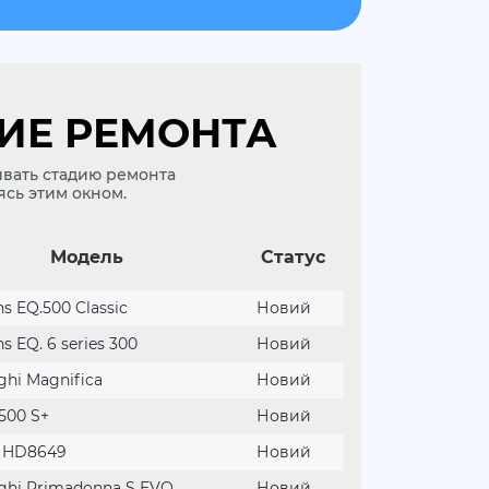
ИЕ РЕМОНТА
ивать стадию ремонта
сь этим окном.
Модель
Статус
s EQ.500 Classic
Новий
s EQ. 6 series 300
Новий
hi Magnifica
Новий
500 S+
Новий
s HD8649
Новий
ghi Primadonna S EVO
Новий