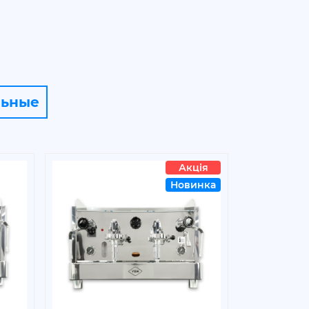
льные
Акція
Новинка