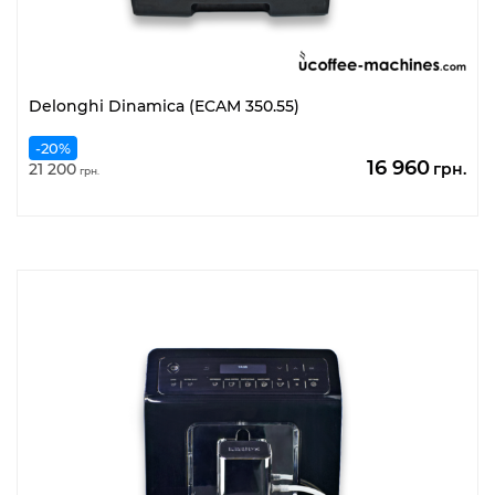
Delonghi Dinamica (ECAM 350.55)
-20%
Первоначал
Те
16 960
21 200
грн.
грн.
цена
це
составляла
16
21
96
200
грн
грн..