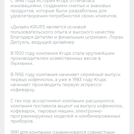
С 1846 года история Krups отличалась
инновациями, созданием смелых и знаковых
продуктов, которые были разработаны для
удовлетворения потребностей своих клиентов.
«Дизайн KRUPS является основой
пользовательского опыта и высокого качества
благодаря деталям и финальным штрихам». Лоран
Дютуэль, ведущий дизайнер
В 1920 году компания Krups стала крупнейшим
производителем хозяйственных весов в
Германии.
В 1956 году компания начинает серийный выпуск
первых кофемолок, а уже в 1983 году Krups
начинает производить первую эспрессо-
кофеварку.
С тех пор ассортимент компании расширился,
компания поставила акцент на выпуск кофемолок,
кофеварок, паровых машин, электронно-
программируемых моделей и комбинированных
приборов.
1991 для компании ознаменовался совместным