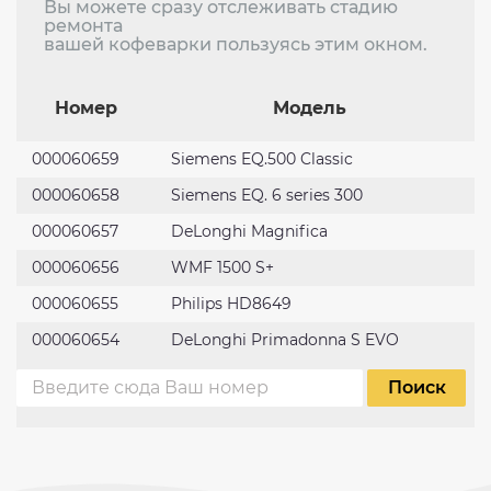
Вы можете сразу отслеживать стадию
ремонта
вашей кофеварки пользуясь этим окном.
Номер
Модель
000060659
Siemens EQ.500 Classic
Н
000060658
Siemens EQ. 6 series 300
Н
000060657
DeLonghi Magnifica
Н
000060656
WMF 1500 S+
Н
000060655
Philips HD8649
Н
000060654
DeLonghi Primadonna S EVO
Н