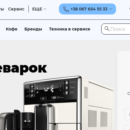
ты
Сервис
ЕЩЕ
+38 067 654 55 33
Кофе
Бренды
Техника в сервисе
еварок
О