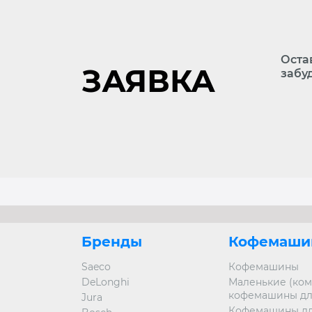
Оста
ЗАЯВКА
забу
Бренды
Кофемаши
Saeco
Кофемашины
DeLonghi
Маленькие (ком
кофемашины дл
Jura
Кофемашины дл