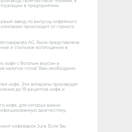
 производством бытовой техники, в
сплуатации в предприятиях
ервый завод по выпуску кофейного
 компании происходит от горного
ktroapparate AG, была представлена
ение и стильное воплощение в
ь кофе с богатым вкусом и
й напиток готов! Вам необходимо
лей кофе. Эти аппараты производят
ления до 19 рецептов кофе и
го кофе, для которых важно
сифицированную диагностику,
монт кофеварок Jura. Если Вы