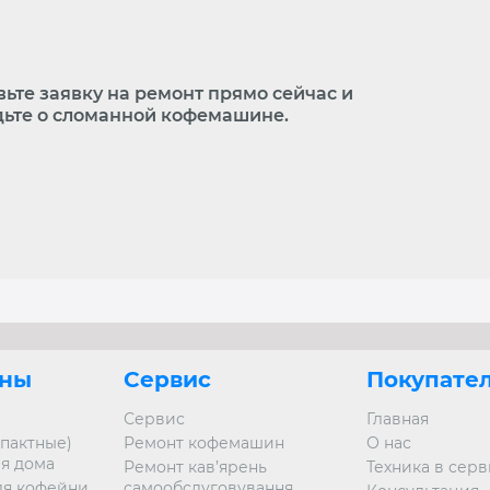
вьте заявку на ремонт прямо сейчас и
дьте о сломанной кофемашине.
ны
Сервис
Покупате
Сервис
Главная
пактные)
Ремонт кофемашин
О нас
я дома
Ремонт кав’ярень
Техника в сер
я кофейни
самообслуговування