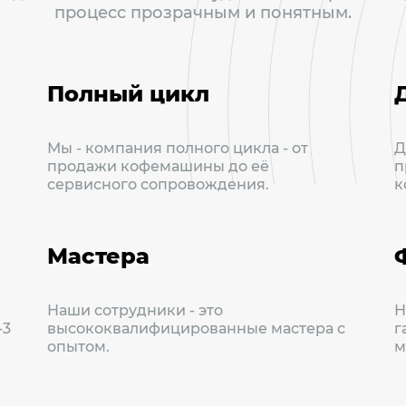
процесс прозрачным и понятным.
Полный цикл
Мы - компания полного цикла - от
Д
продажи кофемашины до её
п
сервисного сопровождения.
к
Мастера
Наши сотрудники - это
Н
-3
высококвалифицированные мастера с
г
опытом.
м