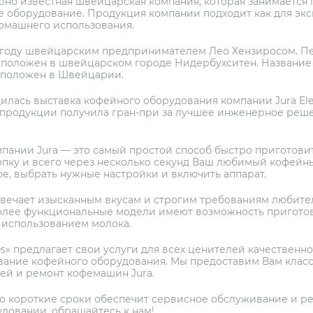
мирно известная швейцарская компания, которая занимается
е оборудование. Продукция компании подходит как для эк
домашнего использования.
31 году швейцарским предпринимателем Лео Хензиросом. П
сположен в швейцарском городе Нидербухситен. Название
сположен в Швейцарии.
илась выставка кофейного оборудования компании Jura Ele
а продукции получила гран-при за лучшее инженерное реш
ании Jura — это самый простой способ быстро приготовит
опку и всего через несколько секунд Ваш любимый кофейны
фе, выбрать нужные настройки и включить аппарат.
твечает изысканным вкусам и строгим требованиям любите
 более функциональные модели имеют возможность приготов
 использованием молока.
s» предлагает свои услуги для всех ценителей качественно
вание кофейного оборудования. Мы предоставим Вам клас
ей и ремонт кофемашин Jura.
о короткие сроки обеспечит сервисное обслуживание и ре
довании, обращайтесь к нам!