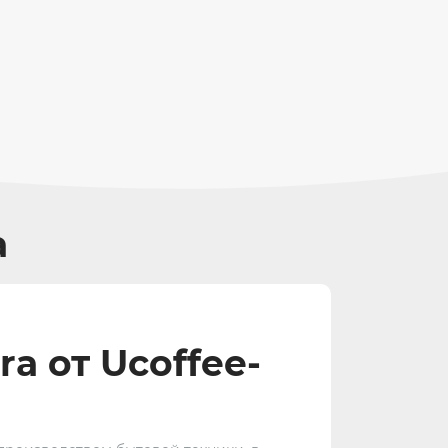
a
a от Ucoffee-