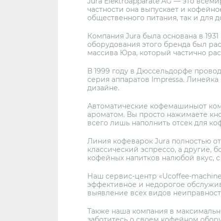
Jura Elektroapparate AG — это все
частности она выпускает и кофейно
общественного питания, так и для 
Компания Jura была основана в 19
оборудования этого бренда был ра
массива Юра, который частично ра
В 1999 году в Дюссельдорфе провод
серия аппаратов Impressa. Линейк
дизайне.
Автоматические кофемашиныот комп
ароматом. Вы просто нажимаете кн
всего лишь наполнить отсек для ко
Линия кофеварок Jura полностью о
классический эспрессо, а другие,
кофейных напитков налюбой вкус, с
Наш сервис-центр «Ucoffee-machine
эффективное и недорогое обслужи
выявление всех видов неиправност
Также наша компания в максимальн
заботитесь о своем кофейном обору