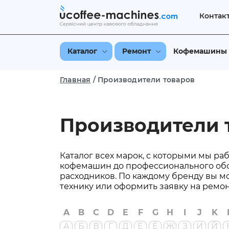
Контак
Каталог
Ремонт
Кофемашины
Главная
/
Производители товаров
Производители 
Каталог всех марок, с которыми мы ра
кофемашин до профессионального об
расходников. По каждому бренду вы м
технику или оформить заявку на ремон
A
B
C
D
E
F
G
H
I
J
K
А
Б
В
Г
Д
Е
Ё
Ж
З
И
Й