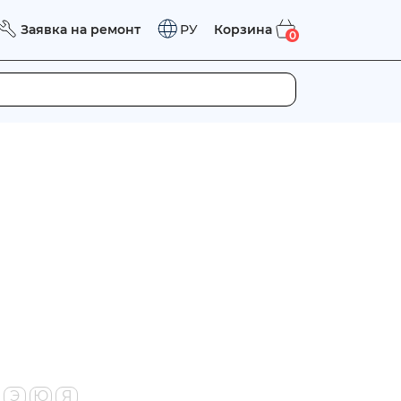
Заявка на ремонт
Корзина
РУ
0
Э
Ю
Я