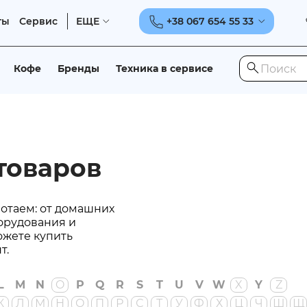
ты
Сервис
ЕЩЕ
+38 067 654 55 33
Кофе
Бренды
Техника в сервисе
товаров
ботаем: от домашних
орудования и
ожете купить
т.
L
M
N
O
P
Q
R
S
T
U
V
W
X
Y
Z
К
Л
М
Н
О
П
Р
С
Т
У
Ф
Х
Ц
Ч
Ш
Щ