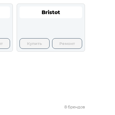
Bristot
нт
Купить
Ремонт
8 брендов