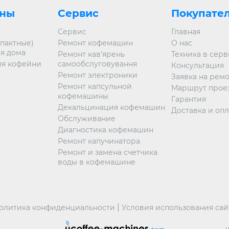
ны
Сервис
Покупате
Сервис
Главная
пактные)
Ремонт кофемашин
О нас
я дома
Ремонт кав’ярень
Техника в сер
я кофейни
самообслуговування
Консультация
Ремонт электроники
Заявка на рем
Ремонт капсульной
Маршрут прое
кофемашины
Гарантия
Декальцинация кофемашин
Доставка и опл
Обслуживание
Диагностика кофемашин
Ремонт капучинатора
Ремонт и замена счетчика
воды в кофемашине
|
олитика конфиденциальности
Условия использования сай
u