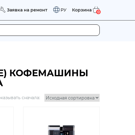
Заявка на ремонт
Корзина
РУ
0
Е) КОФЕМАШИНЫ
А
казывать сначала: