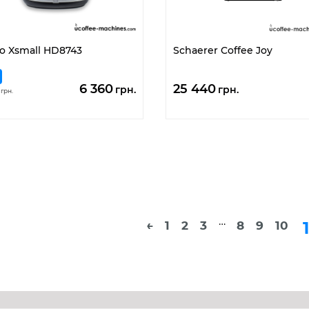
o Xsmall HD8743
Schaerer Coffee Joy
Первоначальная
Текущая
6 360
25 440
грн.
грн.
грн.
цена
цена:
составляла
6
7
360
155
грн..
грн..
…
1
←
1
2
3
8
9
10
Развернуть