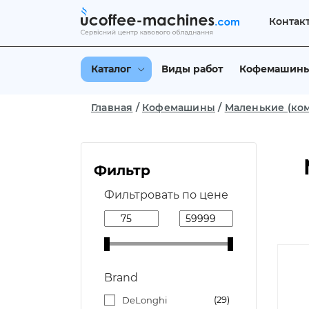
Контак
Каталог
Виды работ
Кофемашин
Главная
/
Кофемашины
/
Маленькие (ко
Фильтр
Фильтровать по цене
Brand
29
DeLonghi