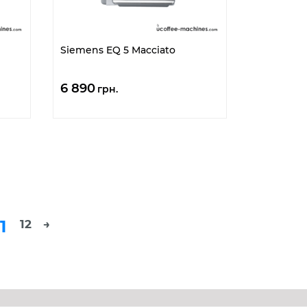
Siemens EQ 5 Macciato
6 890
грн.
1
12
→