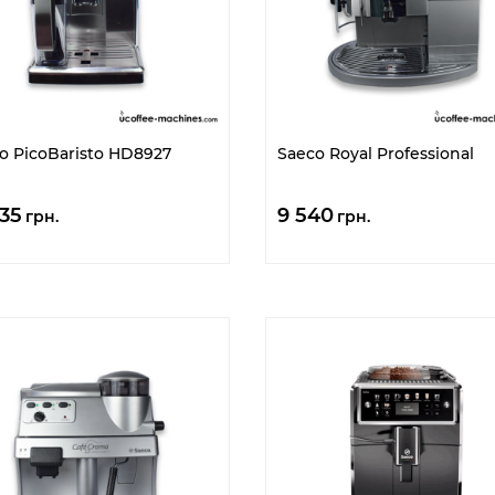
o PicoBaristo HD8927
Saeco Royal Professional
635
9 540
грн.
грн.