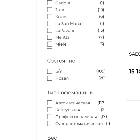
1
Gaggia
15
Jura
6
Krups
1
La San Marco
15
LaPavoni
7
Melitta
3
Miele
18
Nivona
SAE
5
Philips - Saeco
Состояние
1
phillips
15 
109
Б/У
24
Saeco
28
Новая
1
Schaerer
5
Siemens
1
Тип кофемашины
Vibiemme
117
Автоматическая
2
Капсульная
17
Профессиональная
1
Суперавтоматическая
Вес