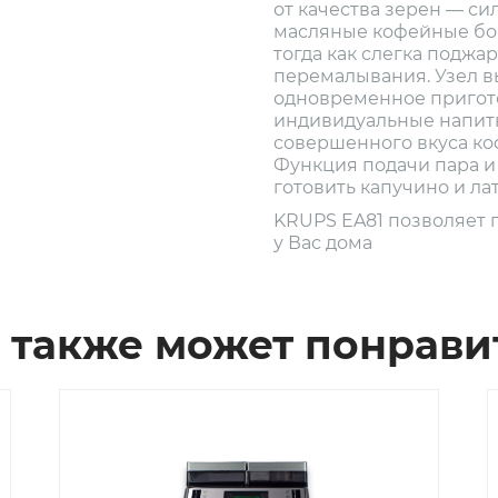
от качества зерен — с
масляные кофейные бо
тогда как слегка поджа
перемалывания. Узел в
одновременное пригото
индивидуальные напитк
совершенного вкуса коф
Функция подачи пара и
готовить капучино и лат
KRUPS EA81 позволяет 
у Вас дома
 также может понрави