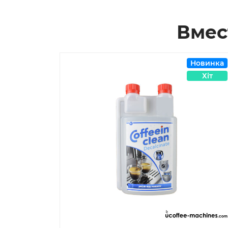
Вмес
Новинка
Хіт