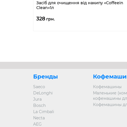
Засіб для очищення від накипу «Coffeein
Clean»1л
328
грн.
Бренды
Кофемаши
Saeco
Кофемашины
DeLonghi
Маленькие (ком
кофемашины дл
Jura
Кофемашины дл
Bosch
La Cimbali
Necta
AEG