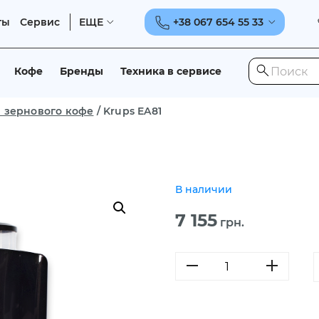
ты
Сервис
ЕЩЕ
+38 067 654 55 33
Кофе
Бренды
Техника в сервисе
 зернового кофе
/
Krups EA81
В наличии
7 155
грн.
Количество
товара
Krups
EA81