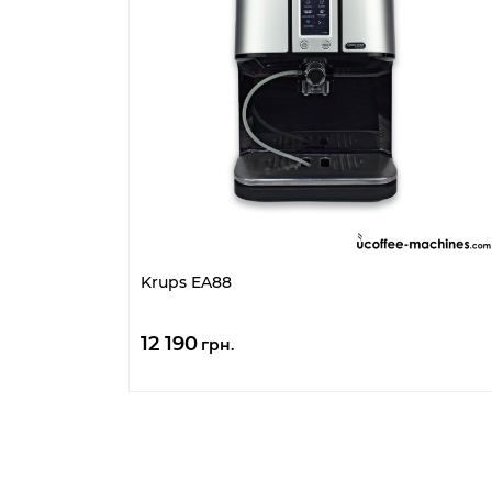
Krups EA88
12 190
грн.