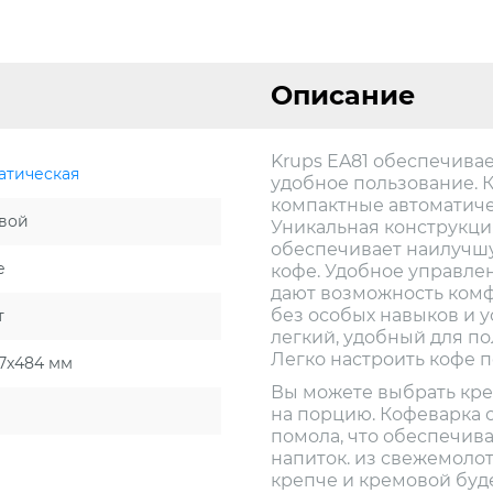
Описание
Krups EA81 обеспечива
атическая
удобное пользование. 
компактные автоматич
вой
Уникальная конструкци
обеспечивает наилучшу
е
кофе. Удобное управле
дают возможность ком
без особых навыков и у
т
легкий, удобный для п
Легко настроить кофе п
87x484 мм
Вы можете выбрать креп
на порцию. Кофеварка
помола, что обеспечив
напиток. из свежемолот
крепче и кремовой буде