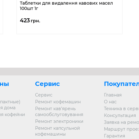
Таблетки для видалення кавових масел
100шт 1г
423
грн.
ны
Сервис
Покупате
Сервис
Главная
пактные)
Ремонт кофемашин
О нас
я дома
Ремонт кав’ярень
Техника в сер
я кофейни
самообслуговування
Консультация
Ремонт электроники
Заявка на рем
Ремонт капсульной
Маршрут прое
кофемашины
Гарантия