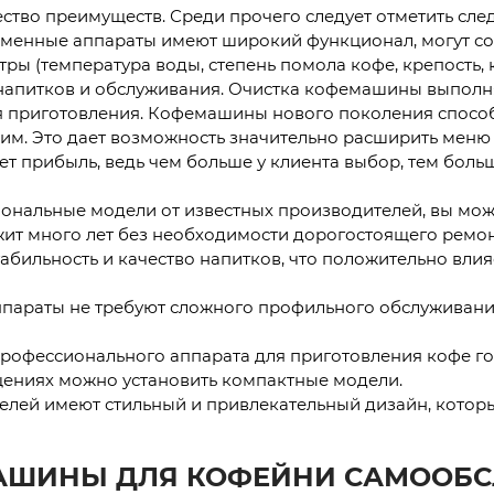
ство преимуществ. Среди прочего следует отметить сле
менные аппараты имеют широкий функционал, могут соз
ры (температура воды, степень помола кофе, крепость, 
напитков и обслуживания. Очистка кофемашины выполн
я приготовления. Кофемашины нового поколения способ
им. Это дает возможность значительно расширить меню 
 прибыль, ведь чем больше у клиента выбор, тем больше
ональные модели от известных производителей, вы може
жит много лет без необходимости дорогостоящего ремо
абильность и качество напитков, что положительно вли
ппараты не требуют сложного профильного обслуживани
рофессионального аппарата для приготовления кофе гов
ениях можно установить компактные модели.
елей имеют стильный и привлекательный дизайн, которы
АШИНЫ ДЛЯ КОФЕЙНИ САМООБ