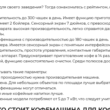
для своего заведения? Тогда ознакомьтесь с рейтингом,
ительность до 300 чашек в день. Имеет функцию пригот
еет 2 бойлера. Сенсорный экран 7 дюймов, с превосхо
арата: высокая производительность, легко справится да
йн.
 кофемашина с производительностью до 180 чашек в день.
лера. Имеется сенсорный экран с понятным интерфейсо
дительность, простота управления, компактные габариты
 аппарат. Предусматривает приготовление кофе в 14 раз
ей, функцию самостоятельно очистки. Среди полюсов дос
ывать такие параметры:
й проходимостью нужна производительная машина.
лена. Для небольших объектов по площади лучше выбра
кофемашины могут отличаться.
ли иные кофейные напитки лучше.
енные модели потребляют от 5 до 7 кВт, что следует учи
КО СТОИТ КОФЕМАШИНА ДЛЯ КО