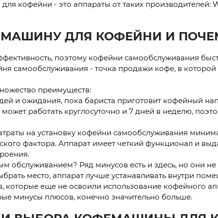
для кофейни - это аппараты от таких производителей: W
ЕМАШИНУ ДЛЯ КОФЕЙНИ И ПОЧЕМ
эффективность, поэтому кофейни самообслуживания быс
ня самообслуживания - точка продажи кофе, в которой
ножество преимуществ:
дей и ожидания, пока бариста приготовит кофейный нап
я может работать круглосуточно и 7 дней в неделю, поэ
затраты на установку кофейни самообслуживания минима
ского фактора. Аппарат имеет четкий функционал и выда
троения.
ым обслуживанием? Ряд минусов есть и здесь, но они не
рать место, аппарат лучше устанавливать внутри помещ
в, которые еще не освоили использование кофейного ап
рые минусы плюсов, конечно значительно больше.