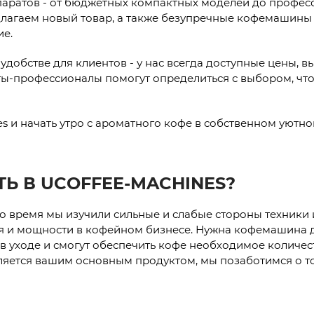
паратов - от бюджетных компактных моделей до профес
лагаем новый товар, а также безупречные кофемашины 
ие.
добстве для клиентов - у нас всегда доступные цены, в
нты-профессионалы помогут определиться с выбором, ч
nes и начать утро с ароматного кофе в собственном уютно
Ь В UCOFFEE-MACHINES?
это время мы изучили сильные и слабые стороны техники
я и мощности в кофейном бизнесе. Нужна кофемашина
 в уходе и смогут обеспечить кофе необходимое количест
ляется вашим основным продуктом, мы позаботимся о т