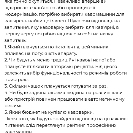
яка точно окупиться. Неважливо вперше ви
відкриваєте кав'ярню або проводите її
модернізацію, потрібно вибирати кавомашини для
кав'ярень найвищої якості. Шукаючи відповідь на
запитання, яку кавоварку вибрати для кав'ярні, в
першу чергу потрібно відповісти собі на низку
запитань:
1. Який планується потік клієнтів, цей чинник
впливає на потужність апарату.
2. Чи будуть у меню традиційні кавові напої або
плануєте втілювати авторські рецепти. Від цього
залежить вибір функціональності та режимів роботи
пристрою.
3. Скільки чашок планується готувати за раз.
4. Чи буде задіяна окрема людина на розливі кави
або пристрій повинен працювати в автоматичному
режимі.
5. Який бюджет на купівлю кавоварки.
Після того, як будуть знайдені відповіді на ці важливі
питання, слід переглянути рейтинг професійних
кавомашин.