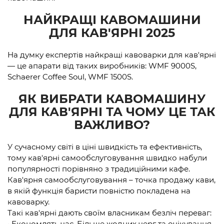
НАЙКРАЩІ КАВОМАШИНИ
ДЛЯ КАВ'ЯРНІ 2025
На думку експертів найкращі кавоварки для кав'ярні
— це апарати від таких виробників: WMF 9000S,
Schaerer Coffee Soul, WMF 1500S.
ЯК ВИБРАТИ КАВОМАШИНУ
ДЛЯ КАВ'ЯРНІ ТА ЧОМУ ЦЕ ТАК
ВАЖЛИВО?
У сучасному світі в ціні швидкість та ефективність,
тому кав'ярні самообслуговування швидко набули
популярності порівняно з традиційними кафе.
Кав'ярня самообслуговування – точка продажу кави,
в якій функція баристи повністю покладена на
кавоварку.
Такі кав'ярні дають своїм власникам безліч переваг:
• Економлять час. Більше жодних черг та очікування,