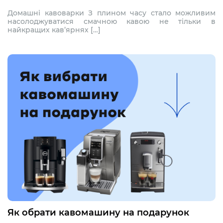
Домашні кавоварки З плином часу стало можливим
насолоджуватися смачною кавою не тільки в
найкращих кав’ярнях […]
Як обрати кавомашину на подарунок