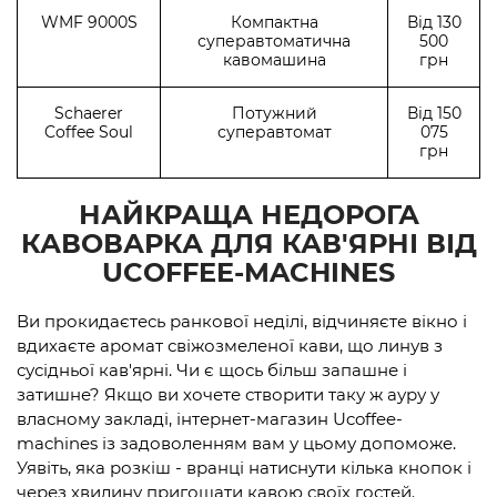
WMF 9000S
Компактна
Від 130
суперавтоматична
500
кавомашина
грн
Schaerer
Потужний
Від 150
Coffee Soul
суперавтомат
075
грн
НАЙКРАЩА НЕДОРОГА
КАВОВАРКА ДЛЯ КАВ'ЯРНІ ВІД
UCOFFEE-MACHINES
Ви прокидаєтесь ранкової неділі, відчиняєте вікно і
вдихаєте аромат свіжозмеленої кави, що линув з
сусідньої кав'ярні. Чи є щось більш запашне і
затишне? Якщо ви хочете створити таку ж ауру у
власному закладі, інтернет-магазин Ucoffee-
machines із задоволенням вам у цьому допоможе.
Уявіть, яка розкіш - вранці натиснути кілька кнопок і
через хвилину пригощати кавою своїх гостей.