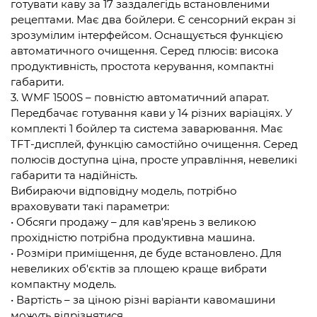
готувати каву за 17 заздалегідь встановленими
рецептами. Має два бойлери. Є сенсорний екран зі
зрозумілим інтерфейсом. Оснащується функцією
автоматичного очищення. Серед плюсів: висока
продуктивність, простота керування, компактні
габарити.
3. WMF 1500S – повністю автоматичний апарат.
Передбачає готування кави у 14 різних варіаціях. У
комплекті 1 бойлер та система заварювання. Має
TFT-дисплей, функцію самостійно очищення. Серед
полюсів доступна ціна, просте управління, невеликі
габарити та надійність.
Вибираючи відповідну модель, потрібно
враховувати такі параметри:
• Обсяги продажу – для кав'ярень з великою
прохідністю потрібна продуктивна машина.
• Розміри приміщення, де буде встановлено. Для
невеликих об'єктів за площею краще вибрати
компактну модель.
• Вартість – за ціною різні варіанти кавомашини
можуть відрізнятися.