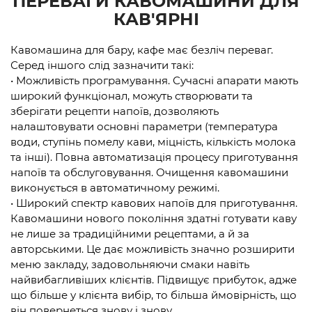
ПЕРЕВАГИ КАВОМАШИНИ ДЛЯ
КАВ'ЯРНІ
Кавомашина для бару, кафе має безліч переваг.
Серед іншого слід зазначити такі:
• Можливість програмування. Сучасні апарати мають
широкий функціонал, можуть створювати та
зберігати рецепти напоїв, дозволяють
налаштовувати основні параметри (температура
води, ступінь помелу кави, міцність, кількість молока
та інші). Повна автоматизація процесу приготування
напоїв та обслуговування. Очищення кавомашини
виконується в автоматичному режимі.
• Широкий спектр кавових напоїв для приготування.
Кавомашини нового покоління здатні готувати каву
не лише за традиційними рецептами, а й за
авторськими. Це дає можливість значно розширити
меню закладу, задовольняючи смаки навіть
найвибагливіших клієнтів. Підвищує прибуток, адже
що більше у клієнта вибір, то більша ймовірність, що
він повернеться знову і знову.