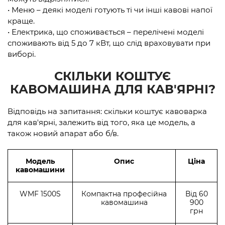
• Меню – деякі моделі готують ті чи інші кавові напої
краще.
• Електрика, що споживається – перелічені моделі
споживають від 5 до 7 кВт, що слід враховувати при
виборі.
СКІЛЬКИ КОШТУЄ
КАВОМАШИНА ДЛЯ КАВ'ЯРНІ?
Відповідь на запитання: скільки коштує кавоварка
для кав'ярні, залежить від того, яка це модель, а
також новий апарат або б/в.
Модель
Опис
Ціна
кавомашини
WMF 1500S
Компактна професійна
Від 60
кавомашина
900
грн