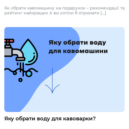
Як обрати кавомашину на подарунок – рекомендації та
рейтинг найкращих А ви хотіли б отримати […]
Яку обрати воду для кавоварки?