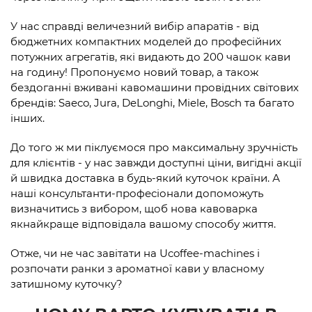
У нас справді величезний вибір апаратів - від
бюджетних компактних моделей до професійних
потужних агрегатів, які видають до 200 чашок кави
на годину! Пропонуємо новий товар, а також
бездоганні вживані кавомашини провідних світових
брендів: Saeco, Jura, DeLonghi, Miele, Bosch та багато
інших.
До того ж ми піклуємося про максимальну зручність
для клієнтів - у нас завжди доступні ціни, вигідні акції
й швидка доставка в будь-який куточок країни. А
наші консультанти-професіонали допоможуть
визначитись з вибором, щоб нова кавоварка
якнайкраще відповідала вашому способу життя.
Отже, чи не час завітати на Ucoffee-machines і
розпочати ранки з ароматної кави у власному
затишному куточку?