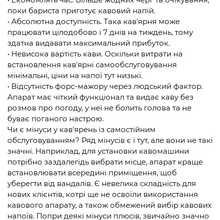
поки бариста приготує кавовий напій.
• Абсолютна доступність. Така кав'ярня може
працювати цілодобово і 7 днів на тиждень, тому
здатна видавати максимальний прибуток.
• Невисока вартість кави. Оскільки витрати на
встановлення кав'ярні самообслуговування
мінімальні, ціни на напої тут низькі.
• Відсутність форс-мажору через людський фактор.
Апарат має чіткий функціонал та видає каву без
розмов про погоду, у неї не болить голова та не
буває поганого настрою.
Чи є мінуси у кав'ярень із самостійним
обслуговуванням? Ряд мінусів є і тут, але вони не такі
значні. Наприклад, для установки кавомашини
потрібно заздалегідь вибрати місце, апарат краще
встановлювати всередині приміщення, щоб
уберегти від вандалів. Є невелика складність для
нових клієнтів, котрі ще не освоїли використання
кавового апарату, а також обмежений вибір кавових
напоїв. Попри деякі мінуси плюсів, звичайно значно