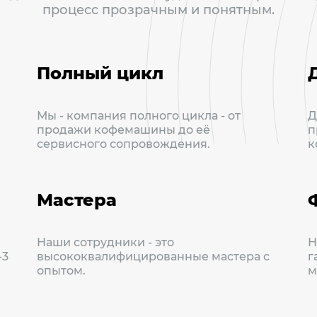
процесс прозрачным и понятным.
Полный цикл
Мы - компания полного цикла - от
Д
продажи кофемашины до её
п
сервисного сопровождения.
к
Мастера
Наши сотрудники - это
Н
-3
высококвалифицированные мастера с
г
опытом.
м