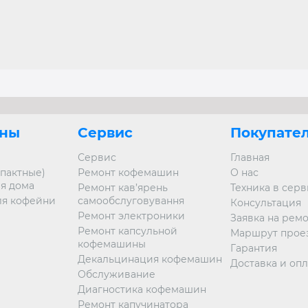
ны
Сервис
Покупате
Сервис
Главная
пактные)
Ремонт кофемашин
О нас
я дома
Ремонт кав’ярень
Техника в сер
я кофейни
самообслуговування
Консультация
Ремонт электроники
Заявка на рем
Ремонт капсульной
Маршрут прое
кофемашины
Гарантия
Декальцинация кофемашин
Доставка и опл
Обслуживание
Диагностика кофемашин
Ремонт капучинатора