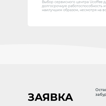
Выбор сервисного центра Ucoffee 
долгосрочную работоспособность и
наилучшим образом, несмотря на вс
Оста
ЗАЯВКА
забу