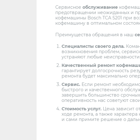
Сервисное
обслуживание
кофемаши
предотвращении неожиданных и пр
кофемашины Bosch TCA 5201 при во
кофемашину в оптимальном состоян
Преимущества обращения в наш
с
Специалисты своего дела.
Команд
возникновения проблем, сервис
устраняют любые неисправности,
Качественный ремонт кофемашин
гарантирует долгосрочность резу
ремонта будет максимально опе
Сервис.
Если ремонт необходимо
быстрого и качественного обслу
завершить большинство срочных р
оперативность нас советуют сво
Стоимость услуг.
Цена зависит о
ходе ремонта, а также характера
и сами примите решение о даль