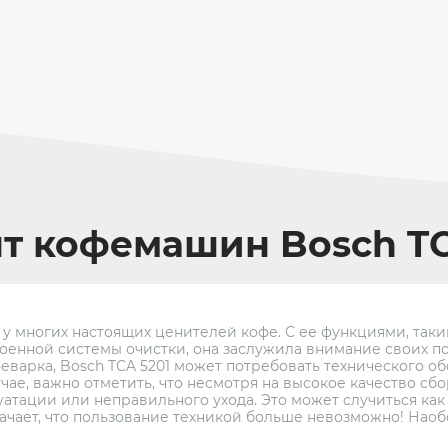
т кофемашин Bosch TC
 у многих настоящих ценителей кофе. С ее функциями, таки
оенной системы очистки, она заслужила внимание своих по
феварка, Bosch TCA 5201 может потребовать технического о
чае, важно отметить, что несмотря на высокое качество сб
атации или неправильного ухода. Это может случиться как
начает, что пользование техникой больше невозможно! Наобо