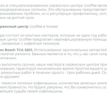
н в специализированном cервисном центре Ucoffee явля
еждевременных поломок. Это обслуживание представляет 
зникновении проблем, но и регулярную профилактику, кото
ии на долгий срок.
ервисный центр
Ucoffee в Киеве:
а состоит из опытных мастеров, которые не один год работ
ный центр Ucoffee предлагает квалифицированную помощь.
 связанные с кофейной техникой.
 Bosch TCA 5201.
Использование оригинальных запчастей
льтатов ремонта. Важным является и то, что у нас свой скл
ративным.
 выполнить срочно, наши мастера в сервисном центре при
живания, гарантируя минимальное время простоя вашего у
емонтных работ в течение одного - трех рабочих дней. Со 
им друзьям!
т тяжести поломки кофемашины, количества запасных комп
 неисправности. Но будьте уверены, что Вы ознакомитесь со
нейшей судьбе своей кофемашины.