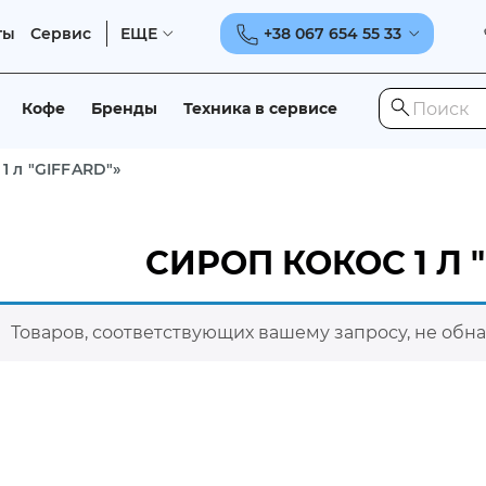
ты
Сервис
ЕЩЕ
+38 067 654 55 33
Кофе
Бренды
Техника в сервисе
1 л "GIFFARD"»
СИРОП КОКОС 1 Л 
Товаров, соответствующих вашему запросу, не обн
Развернуть