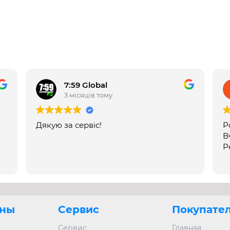
7:59 Global
3 місяців тому
Дякую за сервіс!
Р
В
Р
ны
Сервис
Покупате
Сервис
Главная