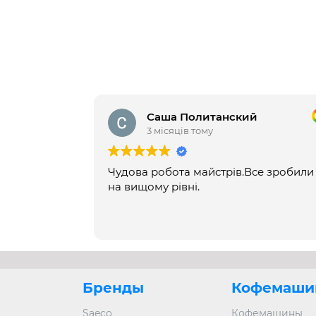
Саша Политанский
3 місяців тому
Чудова робота майстрів.Все зробили
на вищому рівні.
Бренды
Кофемаши
Saeco
Кофемашины