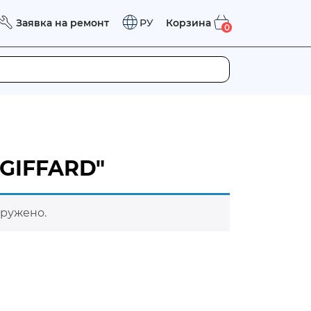
Заявка на ремонт
Корзина
РУ
0
"GIFFARD"
аружено.