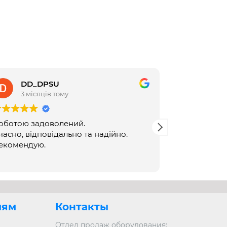
DD_DPSU
Andre
3 місяців тому
3 міся
оботою задоволений.
Все дуже пр
часно, відповідально та надійно.
екомендую.
лям
Контакты
Отдел продаж оборудования: