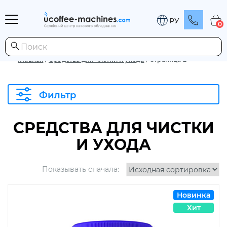
РУ
0
Главная
/
Средства для чистки и ухода
/
Страница 2
Фильтр
СРЕДСТВА ДЛЯ ЧИСТКИ
И УХОДА
Показывать сначала:
Новинка
Хит