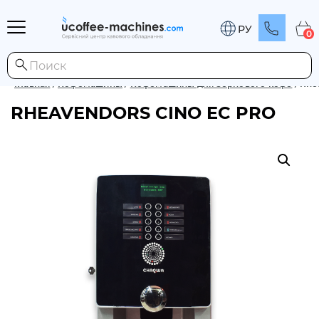
РУ
0
Главная
/
Кофемашины
/
Кофемашины для зернового кофе
/
Rhe
RHEAVENDORS CINO EC PRO