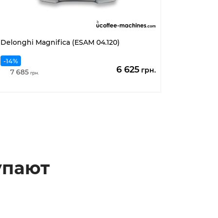
Delonghi Magnifica (ESAM 04.120)
-14%
Первоначальная
Текущая
6 625
грн.
7 685
грн.
цена
цена:
составляла
6
7
625
685
грн..
грн..
упают