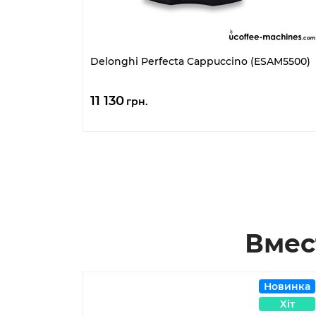
Delonghi Perfecta Cappuccino (ESAM5500)
11 130
грн.
Вмес
Новинка
Хіт