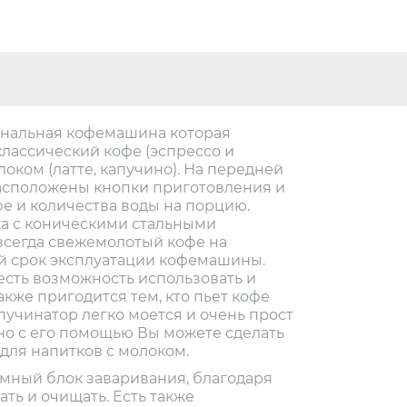
ональная кофемашина которая
классический кофе (эспрессо и
локом (латте, капучино). На передней
сположены кнопки приготовления и
фе и количества воды на порцию.
а с коническими стальными
всегда свежемолотый кофе на
й срок эксплуатации кофемашины.
есть возможность использовать и
акже пригодится тем, кто пьет кофе
пучинатор легко моется и очень прост
но с его помощью Вы можете сделать
для напитков с молоком.
мный блок заваривания, благодаря
ать и очищать. Есть также