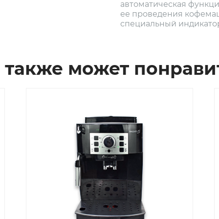
автоматическая функци
ее проведения кофема
специальный индикато
 также может понрави