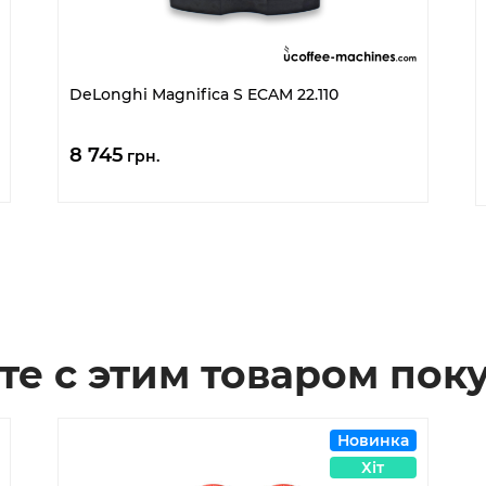
DeLonghi Magnifica S ECAM 22.110
8 745
грн.
те с этим товаром пок
Новинка
Хіт