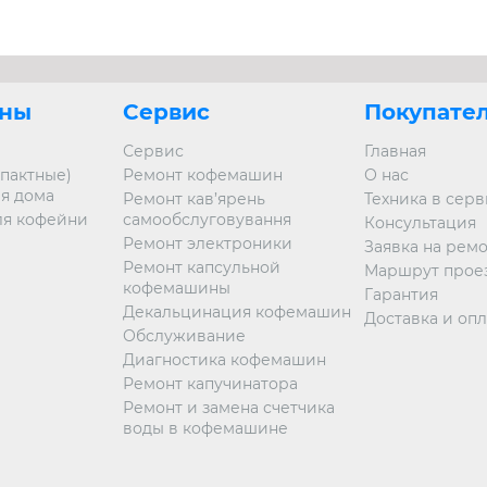
ны
Сервис
Покупате
Сервис
Главная
пактные)
Ремонт кофемашин
О нас
я дома
Ремонт кав’ярень
Техника в сер
я кофейни
самообслуговування
Консультация
Ремонт электроники
Заявка на рем
Ремонт капсульной
Маршрут прое
кофемашины
Гарантия
Декальцинация кофемашин
Доставка и опл
Обслуживание
Диагностика кофемашин
Ремонт капучинатора
Ремонт и замена счетчика
воды в кофемашине