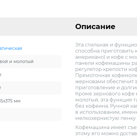
Описание
Эта стильная и функци
атическая
способна приготовить 
американо) и кофе с мо
вой и молотый
панели кофемашины ра
регулятор крепости ко
е
Прямоточная кофемолк
жерновами обеспечит 
приготовление и долги
т
Кроме зернового кофе 
молотый, эта функция т
85х375 мм
без кофеина. Ручной ка
в использовании, имен
мелкозернистую пенку 
Кофемашина имеет съе
этому его можно достав