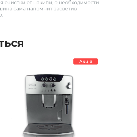
я очистки от накипи, о необходимости
шина сама напомнит засветив
р.
ться
Акція