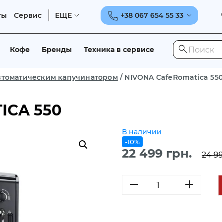
ты
Сервис
ЕЩЕ
+38 067 654 55 33
Кофе
Бренды
Техника в сервисе
томатическим капучинатором
/
NIVONA CafeRomatica 55
ICA 550
В наличии
-10%
22 499
грн.
24 9
Количество
товара
NIVONA
CafeRomatica
550