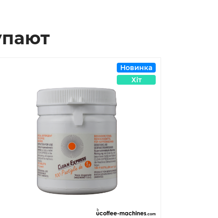
упают
Новинка
Хіт