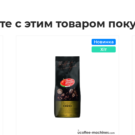
те с этим товаром пок
Новинка
Хіт