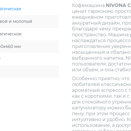
Кофемашина
NIVONA C
атическая
ценит гармонию просто
ежедневном приготовл
вой и молотый
аккуратный дизайн, пр
благодаря чему прекра
атическое
пространство. Машина р
наслаждаться процессо
приготовления уверенн
40х460 мм
насыщенный и сбаланс
выбранного напитка. N
т
пользователя: достаточ
или объём, и она стаби
Особенно приятно, что 
любителей классически
ароматный эспрессо с 
как с короткими, так и
для спокойного утренн
капучинатору можно б
пену, при этом процесс
интуитивно и удобно. 
использование, а дост