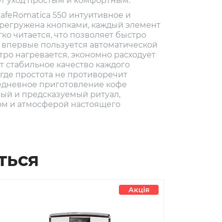
т уход простым и комфортным.
afeRomatica 550 интуитивное и
ерегружена кнопками, каждый элемент
ко читается, что позволяет быстро
о впервые пользуется автоматической
ро нагревается, экономно расходует
т стабильное качество каждого
, где простота не противоречит
едневное приготовление кофе
ый и предсказуемый ритуал,
м и атмосферой настоящего
ться
Акція