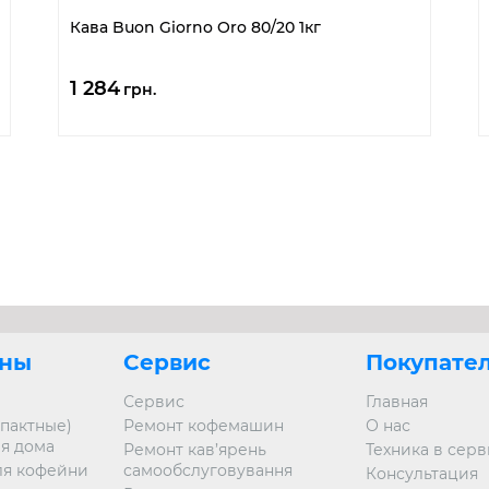
Кава Buon Giorno Oro 80/20 1кг
1 284
грн.
ны
Сервис
Покупате
Сервис
Главная
пактные)
Ремонт кофемашин
О нас
я дома
Ремонт кав’ярень
Техника в сер
я кофейни
самообслуговування
Консультация