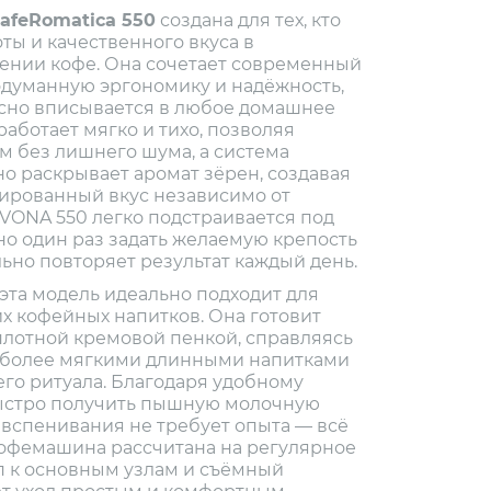
afeRomatica 550
создана для тех, кто
ты и качественного вкуса в
ении кофе. Она сочетает современный
одуманную эргономику и надёжность,
сно вписывается в любое домашнее
аботает мягко и тихо, позволяя
м без лишнего шума, а система
о раскрывает аромат зёрен, создавая
ированный вкус независимо от
IVONA 550 легко подстраивается под
но один раз задать желаемую крепость
льно повторяет результат каждый день.
эта модель идеально подходит для
х кофейных напитков. Она готовит
плотной кремовой пенкой, справляясь
 с более мягкими длинными напитками
его ритуала. Благодаря удобному
ыстро получить пышную молочную
 вспенивания не требует опыта — всё
Кофемашина рассчитана на регулярное
уп к основным узлам и съёмный