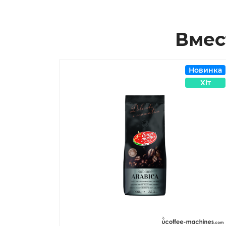
Вмес
Новинка
Хіт