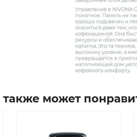
заварочный блок делаю
Управление в NIVONA C
понятное. Панель не п
хорошо подсвечен и лег
освоиться даже тем, кт
кофемашиной. Она быст
ресурсы и обеспечивае
напитка. Это та техника
высокому уровню, а еж
превращается в приятн
наполняющий дом уюто
кофейного комфорту.
 также может понрави