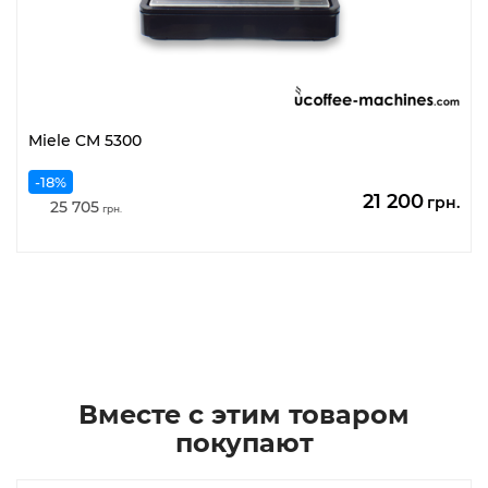
Miele CM 5300
-18%
Первонача
Те
21 200
грн.
25 705
грн.
цена
це
составляла
21
25
20
705
грн
грн..
Вместе с этим товаром
покупают