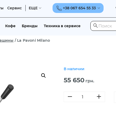
ты
Сервис
ЕЩЕ
+38 067 654 55 33
Кофе
Бренды
Техника в сервисе
машины
/
La Pavoni Milano
В наличии
55 650
грн.
Количество
товара
La
Pavoni
Milano