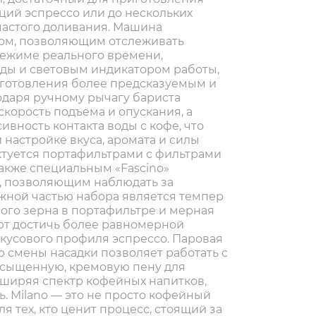
ций эспрессо или до нескольких
частого доливания. Машина
ом, позволяющим отслеживать
режиме реального времени,
ды и световым индикатором работы,
иготовления более предсказуемым и
даря ручному рычагу бариста
скорость подъема и опускания, а
ивность контакта воды с кофе, что
й настройке вкуса, аромата и силы
ектуется портафильтрами с фильтрами
 также специальным «Fascino»
, позволяющим наблюдать за
жной частью набора является темпер
ого зерна в портафильтре и мерная
ют достичь более равномерной
вкусового профиля эспрессо. Паровая
ю смены насадки позволяет работать с
асыщенную, кремовую пену для
сширяя спектр кофейных напитков,
. Milano — это не просто кофейный
я тех, кто ценит процесс, стоящий за