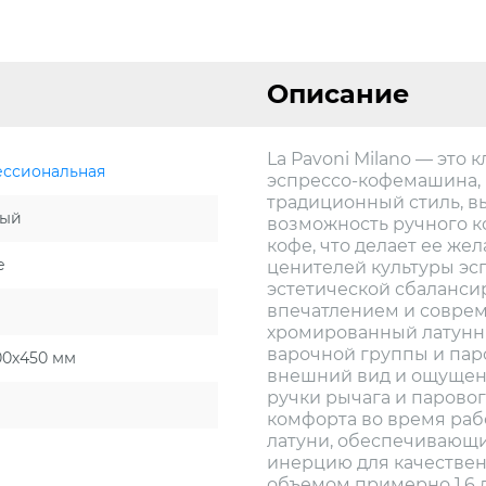
Описание
La Pavoni Milano — это
ссиональная
эспрессо-кофемашина, 
традиционный стиль, в
тый
возможность ручного к
кофе, что делает ее ж
е
ценителей культуры эсп
эстетической сбаланси
впечатлением и совре
хромированный латунн
варочной группы и пар
00х450 мм
внешний вид и ощущен
ручки рычага и парово
комфорта во время рабо
латуни, обеспечивающи
инерцию для качествен
объемом примерно 1,6 