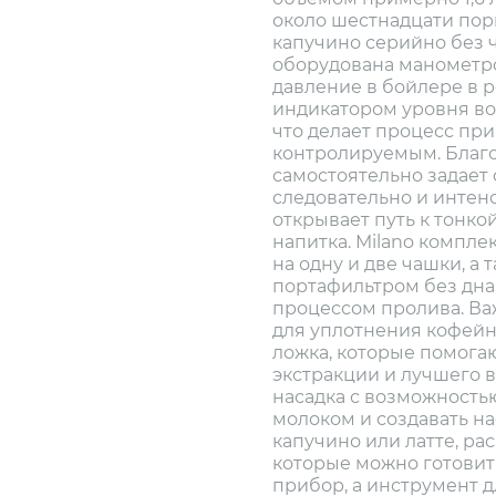
около шестнадцати пор
капучино серийно без 
оборудована манометр
давление в бойлере в 
индикатором уровня во
что делает процесс пр
контролируемым. Благо
самостоятельно задает 
следовательно и интенс
открывает путь к тонко
напитка. Milano компл
на одну и две чашки, а
портафильтром без дна
процессом пролива. Ва
для уплотнения кофейн
ложка, которые помога
экстракции и лучшего 
насадка с возможность
молоком и создавать н
капучино или латте, ра
которые можно готовить
прибор, а инструмент дл