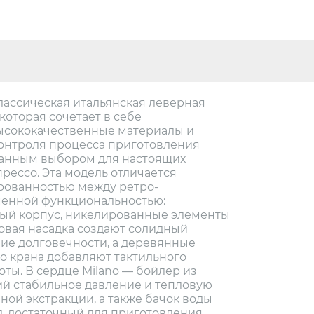
 классическая итальянская леверная
которая сочетает в себе
ысококачественные материалы и
онтроля процесса приготовления
еланным выбором для настоящих
рессо. Эта модель отличается
рованностью между ретро-
менной функциональностью:
ый корпус, никелированные элементы
овая насадка создают солидный
ие долговечности, а деревянные
го крана добавляют тактильного
ты. В сердце Milano — бойлер из
й стабильное давление и тепловую
ной экстракции, а также бачок воды
л, достаточный для приготовления