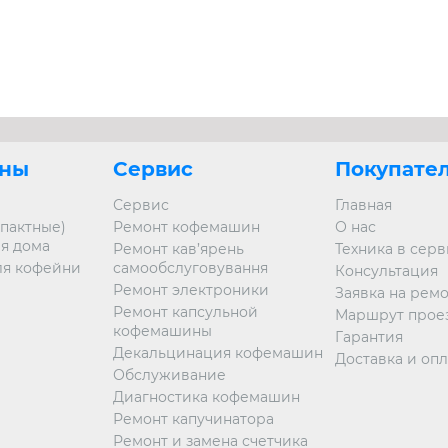
ны
Сервис
Покупате
Сервис
Главная
пактные)
Ремонт кофемашин
О нас
я дома
Ремонт кав’ярень
Техника в сер
я кофейни
самообслуговування
Консультация
Ремонт электроники
Заявка на рем
Ремонт капсульной
Маршрут прое
кофемашины
Гарантия
Декальцинация кофемашин
Доставка и опл
Обслуживание
Диагностика кофемашин
Ремонт капучинатора
Ремонт и замена счетчика