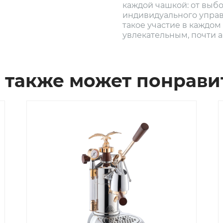
каждой чашкой: от выб
индивидуального упра
такое участие в каждом
увлекательным, почти 
 также может понрави