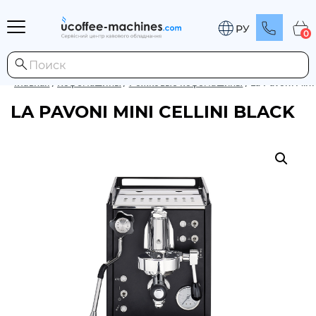
РУ
0
Главная
/
Кофемашины
/
Рожковые кофемашины
/
La Pavoni Mini 
LA PAVONI MINI CELLINI BLACK