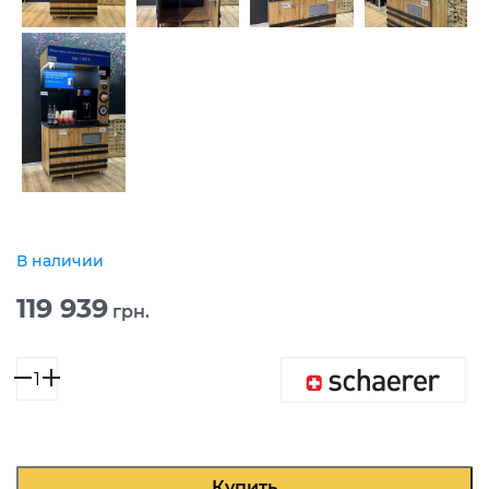
В наличии
119 939
грн.
Количество
товара
Кофейня
самообслуживания
Schaerer
Coffee
Купить