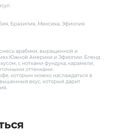
псул
ия, Бразилия, Мексика, Эфиопия
смесь арабики, выращенной и
циях Южной Америки и Эфиопии. Бленд
усом, с нотками фундука, карамели,
еточными оттенками.
фе, которым можно наслаждаться в
звышенный вкус, который дарит
ия.
ться