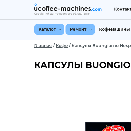
Контак
Каталог
Ремонт
Кофемашины
Главная
/
Кофе
/
Капсулы Buongiorno Nespr
КАПСУЛЫ BUONGIOR