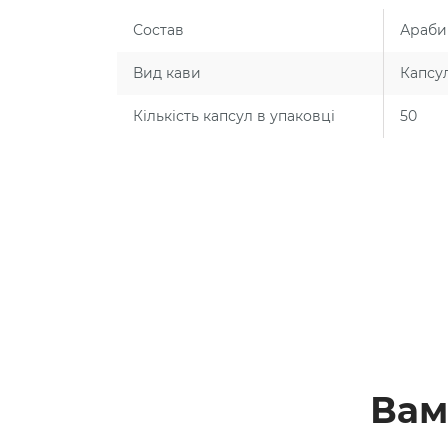
Состав
Араби
Вид кави
Капсу
Кількість капсул в упаковці
50
Вам