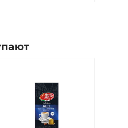
упают