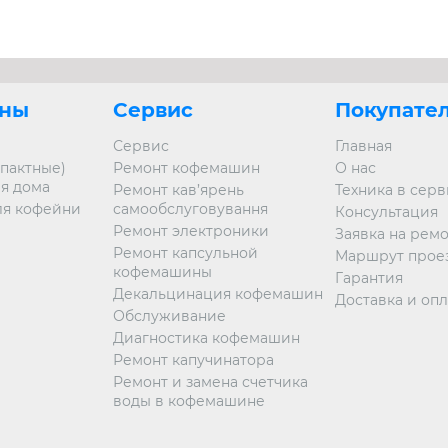
ны
Сервис
Покупате
Сервис
Главная
пактные)
Ремонт кофемашин
О нас
я дома
Ремонт кав’ярень
Техника в сер
я кофейни
самообслуговування
Консультация
Ремонт электроники
Заявка на рем
Ремонт капсульной
Маршрут прое
кофемашины
Гарантия
Декальцинация кофемашин
Доставка и опл
Обслуживание
Диагностика кофемашин
Ремонт капучинатора
Ремонт и замена счетчика
воды в кофемашине