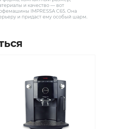
териалы и качество — вот
кофемашины IMPRESSA C65. Она
ерьеру и придаст ему особый шарм.
ться