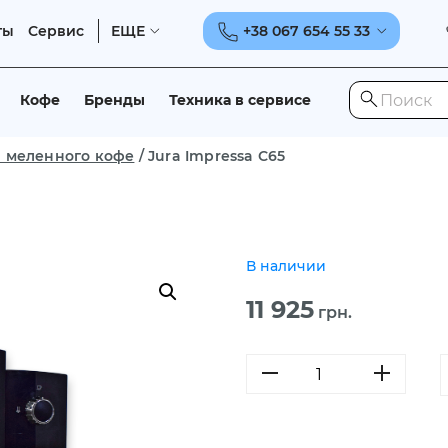
ты
Сервис
ЕЩЕ
+38 067 654 55 33
Кофе
Бренды
Техника в сервисе
 меленного кофе
/
Jura Impressa С65
В наличии
11 925
грн.
Количество
товара
Jura
Impressa
С65