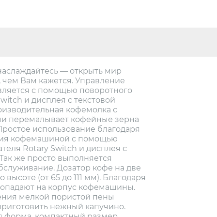
наслаждайтесь — открыть мир
 чем Вам кажется. Управление
ляется с помощью поворотного
witch и дисплея с текстовой
оизводительная кофемолка с
и перемалывает кофейные зерна
Простое использование благодаря
ния кофемашиной с помощью
еля Rotary Switch и дисплея с
 Так же просто выполняется
служивание. Дозатор кофе на две
высоте (от 65 до 111 мм). Благодаря
попадают на корпус кофемашины.
ения мелкой пористой пены
приготовить нежный капучино.
я форма, компактный размер,