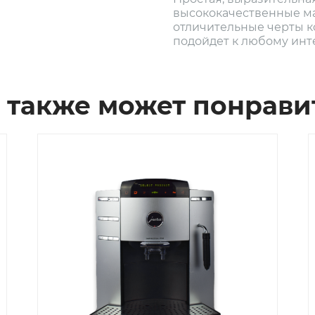
высококачественные ма
отличительные черты 
подойдет к любому инт
 также может понрави