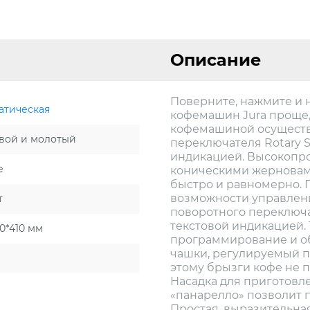
Описание
Поверните, нажмите и 
атическая
кофемашин Jura проще,
кофемашиной осуществ
вой и молотый
переключателя Rotary S
индикацией. Высокопр
е
коническими жерновам
быстро и равномерно. 
возможности управле
т
поворотного переключат
текстовой индикацией.
0*410 мм
программирование и об
чашки, регулируемый по 
этому брызги кофе не 
Насадка для приготовл
«панарелло» позволит 
Простая, выразительна