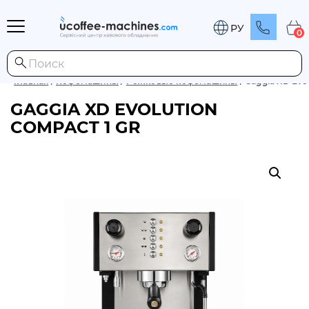
РУ
0
Главная
/
Кофемашины
/
Рожковые кофемашины
/
Gaggia XD Evo
GAGGIA XD EVOLUTION
COMPACT 1 GR