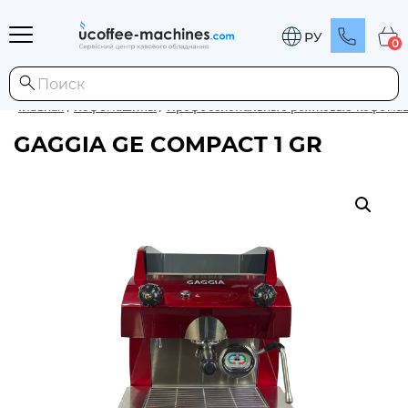
РУ
0
Главная
/
Кофемашины
/
Профессиональные рожковые кофема
GAGGIA GE COMPACT 1 GR