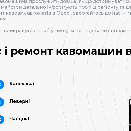
авомашина прослужить довше, якщо дотримуватись 
і майстри детально інформують про хід ремонту та д
нт кавових автоматів в Одесі, звертайтесь до нас —
ня.
– найкращий спосіб уникнути несподіваних поломок 
с і ремонт кавомашин в
Капсульні
Леверні
Чалдові