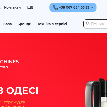
с
Контакти
ЩЕ
+38 067 654 55 33
Кава
Бренди
Техніка в сервісі
CHINES
ство
 ОДЕСІ
 і отримуєте
івці швидко