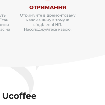
ОТРИМАННЯ
уть
Отримуйте відремонтовану
 Стан
кавомашину в тому ж
шини
відділенні НП.
ас на
Насолоджуйтесь кавою!
 Ucoffee