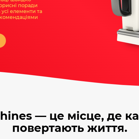
корисні поради
 усі елементи та
екомендаціями
З
chines — це місце, де 
повертають життя.