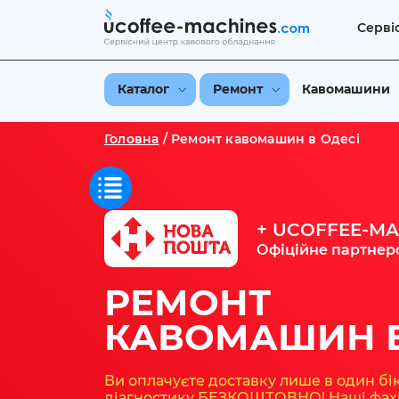
Серві
Каталог
Ремонт
Кавомашини
Головна
/
Ремонт кавомашин в Одесі
+ UCOFFEE-MA
Офіційне партнер
РЕМОНТ
КАВОМАШИН В
Ви оплачуєте доставку лише в один бік
діагностику БЕЗКОШТОВНО! Наші фах