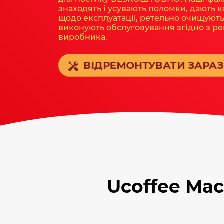
знаходять і усувають поломки, дають 
щодо експлуатації, ретельно очищують
виконують обслуговування згідно з р
виробника.
ВІДРЕМОНТУВАТИ ЗАРА
Ucoffee Ma