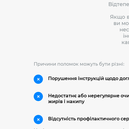
Відтепе
Якщо в
ви мо
нес
ін
ка
Причини поломок можуть бути різні:
Порушення інструкцій щодо догл
Недостатнє або нерегулярне оч
жирів і накипу
Відсутність профілактичного сер