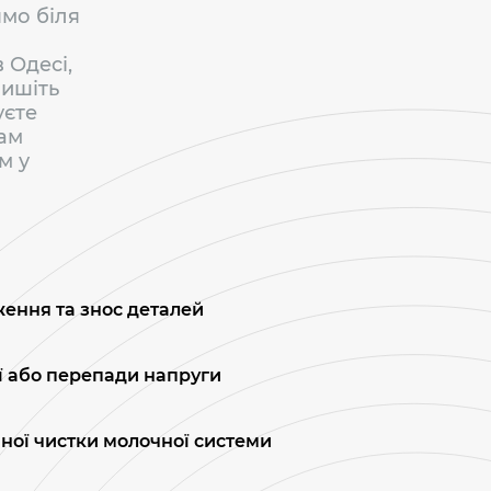
ямо біля
 Одесі,
пишіть
уєте
нам
м у
ення та знос деталей
ї або перепади напруги
ної чистки молочної системи