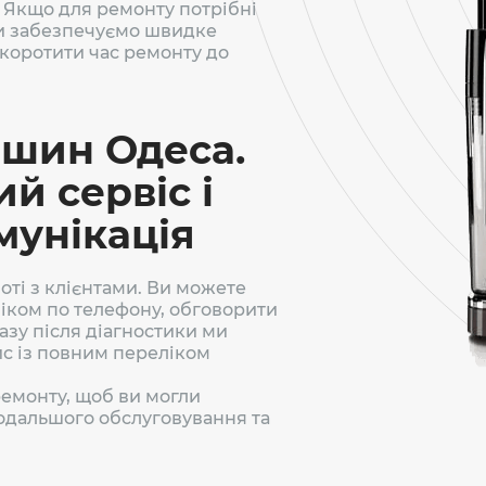
 Якщо для ремонту потрібні
 ми забезпечуємо швидке
скоротити час ремонту до
ашин Одеса.
й сервіс і
мунікація
боті з клієнтами. Ви можете
іком по телефону, обговорити
разу після діагностики ми
ис із повним переліком
ремонту, щоб ви могли
одальшого обслуговування та