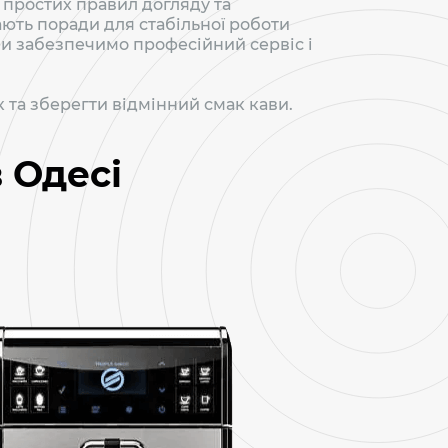
простих правил догляду та
ають поради для стабільної роботи
 ми забезпечимо професійний сервіс і
та зберегти відмінний смак кави.
 Одесі