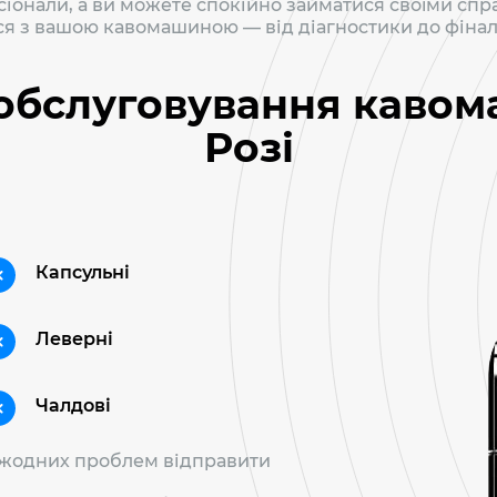
онали, а ви можете спокійно займатися своїми спр
ться з вашою кавомашиною — від діагностики до фінал
 обслуговування каво
Розі
Капсульні
Леверні
Чалдові
 жодних проблем відправити