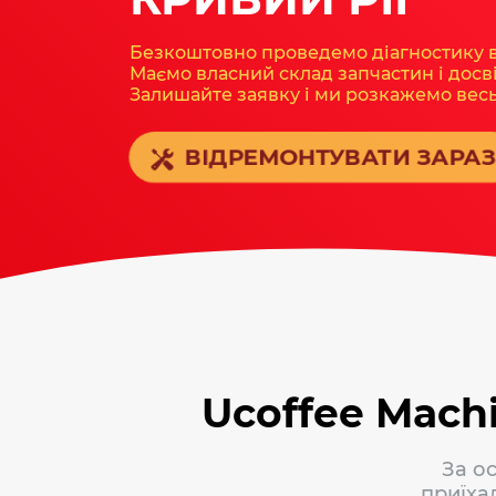
Безкоштовно проведемо діагностику 
Маємо власний склад запчастин і досві
Залишайте заявку і ми розкажемо весь
ВІДРЕМОНТУВАТИ ЗАРА
Ucoffee Mach
За о
приїха