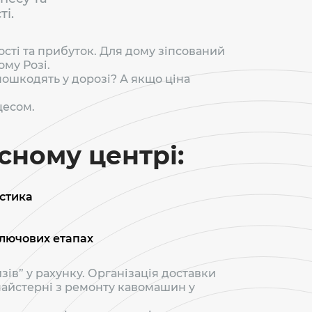
ті.
сті та прибуток. Для дому зіпсований
ому Розі.
ї пошкодять у дорозі? А якщо ціна
цесом.
сному центрі:
стика
ключових етапах
ів” у рахунку. Організація доставки
 майстерні з ремонту кавомашин у