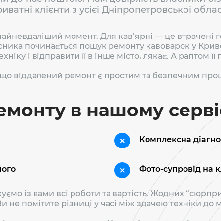
иватні клієнти з усієї Дніпропетровської облас
йневдаліший момент. Для кав’ярні — це втрачені го
ласника починається пошук ремонту кавоварок у Крив
ніку і відправити її в інше місто, лякає. А раптом ї
, що віддалений ремонт є простим та безпечним про
емонту в нашому серві
Комплексна діагно
його
Фото-супровід на 
мо із вами всі роботи та вартість. Жодних “сюрприз
Ви не помітите різниці у часі між здачею техніки до