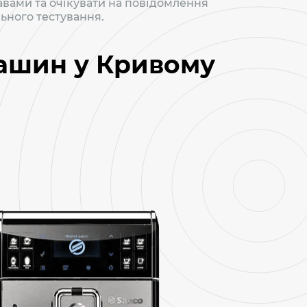
авами та очікувати на повідомлення
ьного тестування.
машин у Кривому