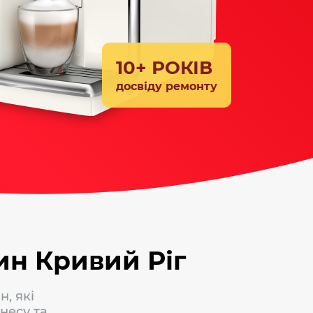
10+ РОКІВ
досвіду ремонту
ин Кривий Ріг
, які
несу та