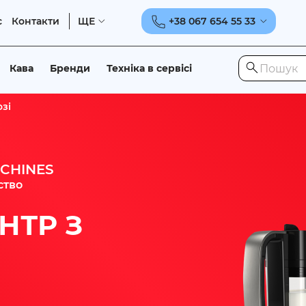
с
Контакти
ЩЕ
+38 067 654 55 33
Кава
Бренди
Техніка в сервісі
зі
CHINES
ство
НТР З