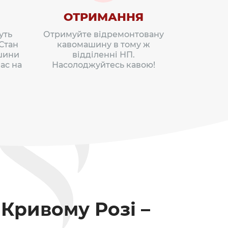
ОТРИМАННЯ
уть
Отримуйте відремонтовану
 Стан
кавомашину в тому ж
шини
відділенні НП.
ас на
Насолоджуйтесь кавою!
Кривому Розі –