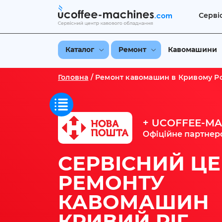
Серві
Каталог
Ремонт
Кавомашини
Головна
/
Ремонт кавомашин в Кривому Ро
+ UCOFFEE-MA
Офіційне партнер
СЕРВІСНИЙ ЦЕ
РЕМОНТУ
КАВОМАШИН
КРИВИЙ РІГ