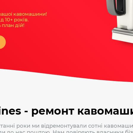
вашої кавомашини!
д 10+ років.
 план дій!
З
ines - ремонт кавомаш
станні роки ми відремонтували сотні кавомашин
ли до нас поштою. Нам довіряють власники біз