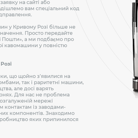
заявку на сайті або
надішлемо вам спеціальний код
ідправлення.
н у Кривому Розі більше не
значення. Просто передайте
ї Пошти», а ми подбаємо про
ої кавомашини у повністю
 Розі
ки, що щойно з’явилися на
омбами, так і раритетні машини,
цтва, але досі варять
рнях. Для нас не проблема
 розгалуженій мережі
м контактам із заводами-
ених компонентів. Знаходимо
виробництво яких припинилося