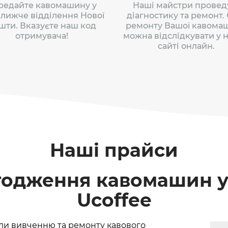
редайте кавомашину у
Наші майстри провед
лижче відділення Нової
діагностику та ремонт.
шти. Вказуєте наш код
ремонту Вашої кавома
отримувача!
можна відслідкувати у н
сайті онлайн.
Наші прайси
годження кавомашин у
Ucoffee
ли вивченню та ремонту кавового