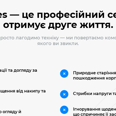
s — це професійний се
отримує друге життя.
росто лагодимо техніку — ми повертаємо ком
якого ви звикли.
ії та догляду за
Природне старіння
пошкодження корп
щення від накипу та
Стрибки напруги та
Ігнорування щоден
о огляду й
що спричиняє її за