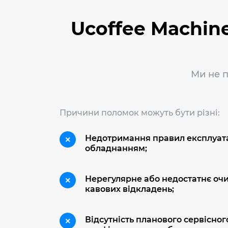
Ucoffee Machine
Ми не п
Причини поломок можуть бути різні:
Недотримання правил експлуатац
обладнанням;
Нерегулярне або недостатнє очи
кавових відкладень;
Відсутність планового сервісног