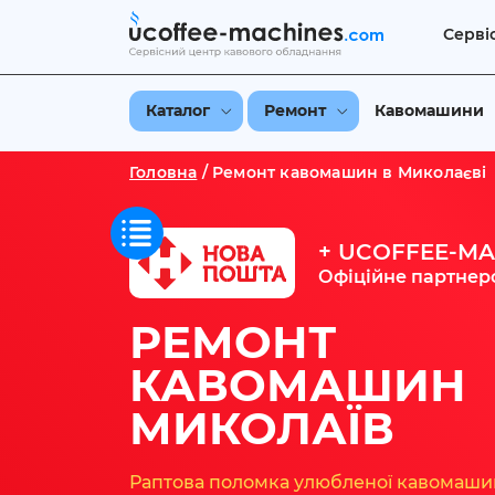
Серві
Каталог
Ремонт
Кавомашини
Головна
/
Ремонт кавомашин в Миколаєві
+ UCOFFEE-MA
Офіційне партнер
РЕМОНТ
КАВОМАШИН
МИКОЛАЇВ
Раптова поломка улюбленої кавомаши