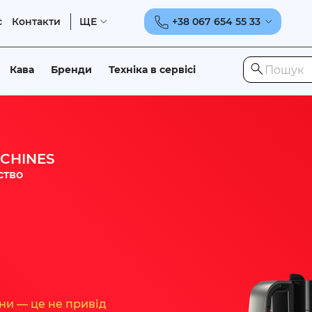
с
Контакти
ЩЕ
+38 067 654 55 33
Кава
Бренди
Техніка в сервісі
CHINES
ство
ни — це не привід