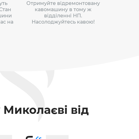
уть
Отримуйте відремонтовану
 Стан
кавомашину в тому ж
шини
відділенні НП.
ас на
Насолоджуйтесь кавою!
 Миколаєві від