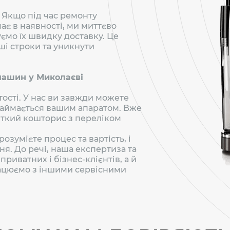
 Якщо під час ремонту
ає в наявності, ми миттєво
мо їх швидку доставку. Це
ші строки та уникнути
машин у Миколаєві
тості. У нас ви завжди можете
 займається вашим апаратом. Вже
чіткий кошторис з переліком
розумієте процес та вартість, і
я. До речі, наша експертиза та
риватних і бізнес-клієнтів, а й
рацюємо з іншими сервісними