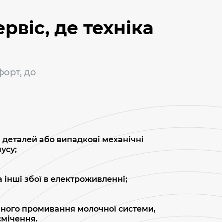
рвіс, де техніка
форт, до
 деталей або випадкові механічні
усу;
 інші збої в електроживленні;
ного промивання молочної системи,
смічення.