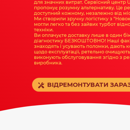
для значних витрат. Сервісний центр 
пропонує розумну альтернативу. Це ре
доступний кожному, незалежно від мі
Ми створили зручну логістику з "Ново
могли легко та без зайвих турбот відн
техніки.
Ви оплачуєте доставку лише в один бік
діагностику БЕЗКОШТОВНО! Наші фах
знаходять і усувають поломки, дають 
щодо експлуатації, ретельно очищують
виконують обслуговування згідно з р
виробника.
ВІДРЕМОНТУВАТИ ЗАРАЗ