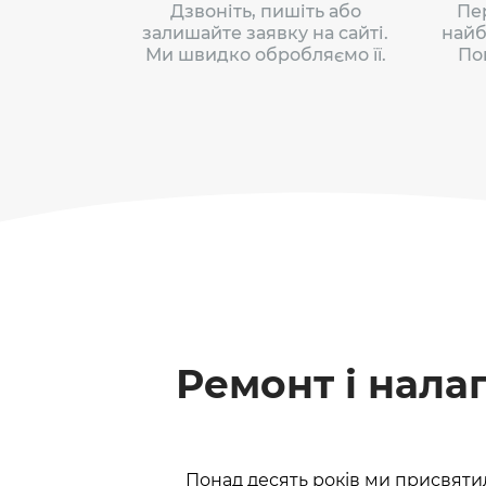
Дзвоніть, пишіть або
Пе
залишайте заявку на сайті.
найб
Ми швидко обробляємо її.
По
Ремонт і нала
Понад десять років ми присвяти