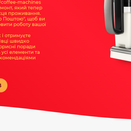
Ucoffee-machines
монт, який тепер
сця проживання.
ю Поштою", щоб ви
овити роботу вашої
 і отримуєте
івці швидко
корисні поради
 усі елементи та
екомендаціями