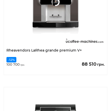
Rheavendors LaRhea grande premium V+
-12%
Оригінальн
По
88 510
100 700
грн.
грн.
ціна:
цін
100
88
700
51
грн..
грн