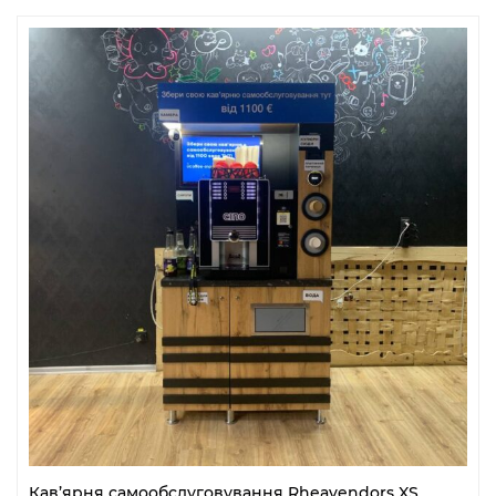
Кав’ярня самообслуговування Rheavendors XS