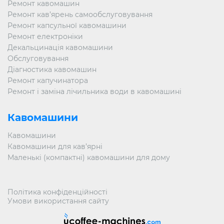
Ваш офіс або заклад і усунути проблему, так Ви
Ремонт кавомашин
заощадите свій час і гроші. Ми знаємо всі тонкощі
Ремонт кав’ярень самообслуговування
роботи кавоварок і швидко визначаємо тип поломки. І,
Ремонт капсульної кавомашини
звичайно ж, ліквідуємо несправність!
Ремонт електроніки
Ремонт кавоварок Rheavendors повинен виконуватися
Декальцинація кавомашини
на вищому рівні і відповідати елітності самого апарату.
Обслуговування
Телефонуйте в сервісний центр «Ucoffee-machines» і
Діагностика кавомашин
отримаєте те якість обслуговування, на який заслуговує
Ваша кавоварка!
Ремонт капучинатора
Ремонт і заміна лічильника води в кавомашині
Кавомашини
Кавомашини
Кавомашини для кав’ярні
Маленькі (компактні) кавомашини для дому
Політика конфіденційності
Умови використання сайту