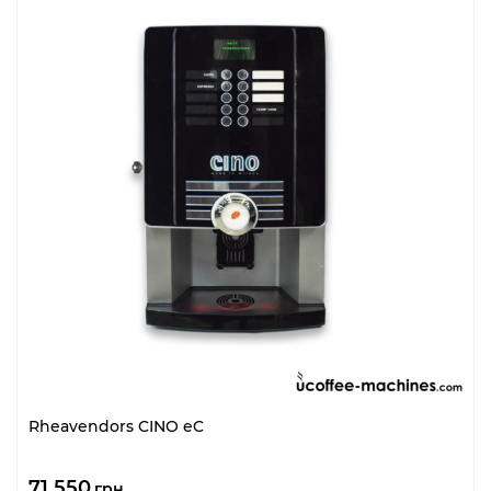
Rheavendors CINO eC
71 550
грн.