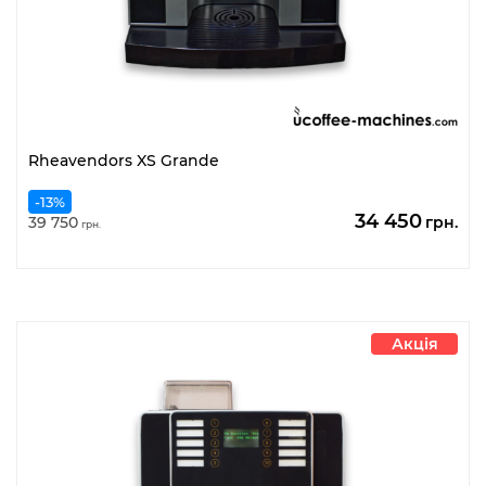
Rheavendors XS Grande
-13%
Оригінальн
По
34 450
39 750
грн.
грн.
ціна:
цін
39
34
750
45
грн..
грн
Акція