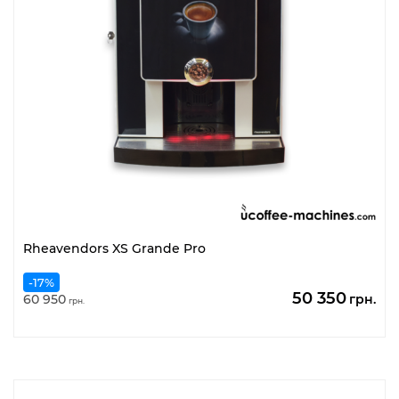
Rheavendors XS Grande Pro
-17%
Оригінальн
По
50 350
60 950
грн.
грн.
ціна:
цін
60
50
950
35
грн..
грн