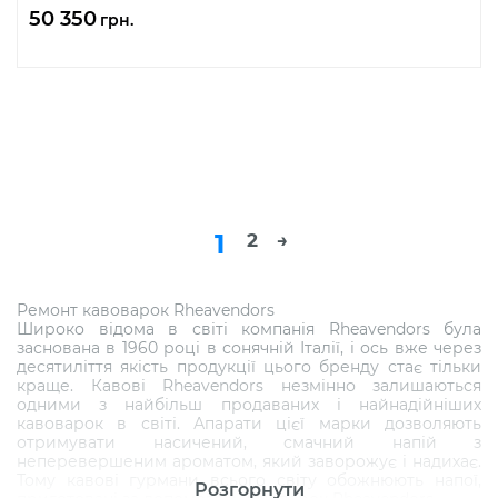
50 350
грн.
1
2
→
Ремонт кавоварок Rheavendors
Широко відома в світі компанія Rheavendors була
заснована в 1960 році в сонячній Італії, і ось вже через
десятиліття якість продукції цього бренду стає тільки
краще. Кавові Rheavendors незмінно залишаються
одними з найбільш продаваних і найнадійніших
кавоварок в світі. Апарати цієї марки дозволяють
отримувати насичений, смачний напій з
неперевершеним ароматом, який заворожує і надихає.
Тому кавові гурмани всього світу обожнюють напої,
Розгорнути