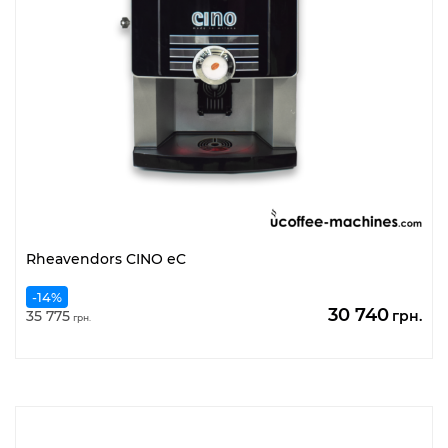
Rheavendors CINO eC
-14%
Оригінальн
По
30 740
35 775
грн.
грн.
ціна:
цін
35
30
775
74
грн..
грн