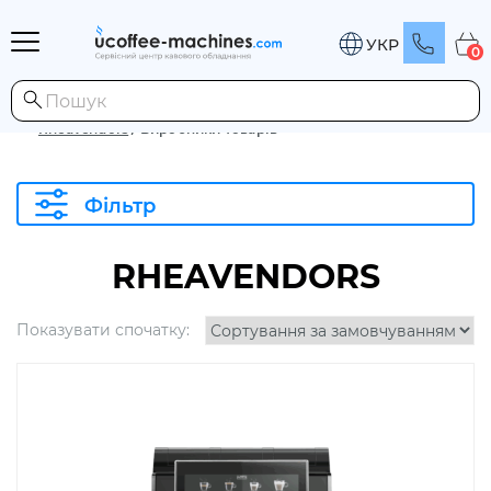
УКР
0
Rheavendors
/
Виробники товарів
Фільтр
RHEAVENDORS
Показувати спочатку: