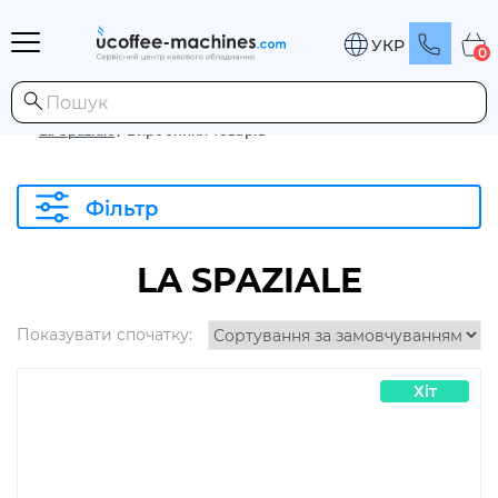
УКР
0
La Spaziale
/
Виробники товарів
Фільтр
LA SPAZIALE
Показувати спочатку:
Хіт