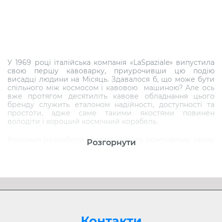
У 1969 році італійська компанія «LaSpaziale» випустила
свою першу кавоварку, приурочивши цю подію
висадці людини на Місяць. Здавалося б, що може бути
спільного між космосом і кавовою машиною? Але ось
вже протягом десятиліть кавове обладнання цього
бренду служить еталоном надійності, доступності та
простоти, адже саме такими якостями повинен
володіти і хороший космічний корабель.
Компанія розробила і запатентувала оригінальну схему
Розгорнути
нагріву води, що дозволяє в якості теплоагентаом
замість гарячої води використовувати пар. Ця схема
забезпечує:
Стаціонарне підключення до водопроводу і можливість
машини самої подавати воду;
Послідовну економію електроенергії;
Збільшення терміну експлуатації кавового обладнання;
Скорочення кількості опадів накипу в апараті;
Контакти