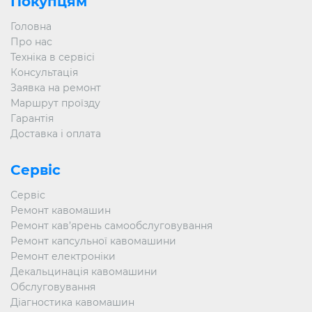
Покупцям
«Ucoffee-machines» – це сучасний підхід до
обслуговування та якісний ремонт практично будь-яких
Головна
моделей кавомашин, в тому числі і ремонт кавової
Про нас
машини LaSpaziale. Якщо Ви хочете заощадити свої
гроші і час, звертайтеся в наш сервісний центр
Техніка в сервісі
«Ucoffee-machines».
Консультація
Заявка на ремонт
Ми надамо Вам високоякісний сервіс, який включає
Маршрут проїзду
класифіковану діагностику, виявлення всіх видів
несправностей і ремонт кавових машин LaSpaziale. Ми
Гарантія
здійснимо ремонт кавоварок LaSpaziale в мінімальні
Доставка і оплата
терміни, з виїздом кваліфікованого майстра на місце, а
головне – за адекватну ціну.
Сервіс
Сервіс
Ремонт кавомашин
Ремонт кав’ярень самообслуговування
Ремонт капсульної кавомашини
Ремонт електроніки
Декальцинація кавомашини
Обслуговування
Діагностика кавомашин