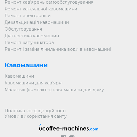
всіх технологічних тонкощів апаратів, незалежно від
Ремонт кав’ярень самообслуговування
конфігурації машини і складності поломки. Одним з
Ремонт капсульної кавомашини
наших переваг також є можливість викликати майстра
Ремонт електроніки
на місце і провести весь комплекс робіт на
клієнтському об’єкті – будинку, в офісі або в
Декальцинація кавомашини
підприємстві громадського харчування. Спеціаліст
Обслуговування
прибуде за вказаною адресою, проведе діагностику і
Діагностика кавомашин
ліквідує причину несправності. Доставка обладнання в
Ремонт капучинатора
стаціонарну майстерню вимагається в рідкісних
випадках.
Ремонт і заміна лічильника води в кавомашині
Наш сервісний центр «Ucoffee-machines» порадує Вас
Кавомашини
адекватністю цін, максимально короткими термінами
виконання ремонту і його ефективністю. Не
відкладайте ремонт на завтра і замовте сервісне
Кавомашини
обслуговування або лагодження свого кавового
Кавомашини для кав’ярні
обладнання від компанії Carimali прямо зараз!
Маленькі (компактні) кавомашини для дому
Політика конфіденційності
Умови використання сайту