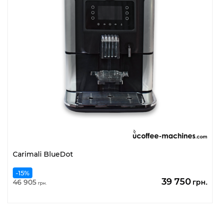
Carimali BlueDot
-15%
Оригінальн
По
39 750
46 905
грн.
грн.
ціна:
цін
46
39
905
75