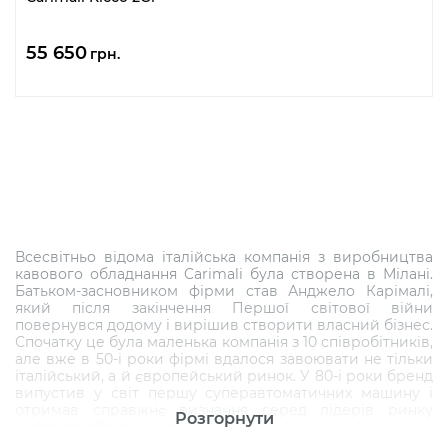
55 650
грн.
Всесвітньо відома італійська компанія з виробництва
кавового обладнання Carimali була створена в Мілані.
Батьком-засновником фірми став Анджело Карімалі,
який після закінчення Першої світової війни
повернувся додому і вирішив створити власний бізнес.
Спочатку це була маленька компанія з 10 співробітників,
але вже в 50-і роки фірмі вдалося завоювати не тільки
італійський, а й європейський ринок. У 80-і роки бренд
випустив у світ першу суперавтоматичних машину і
отримав справжнє визнання серед лідерів ринку
Розгорнути
кавового обладнання.