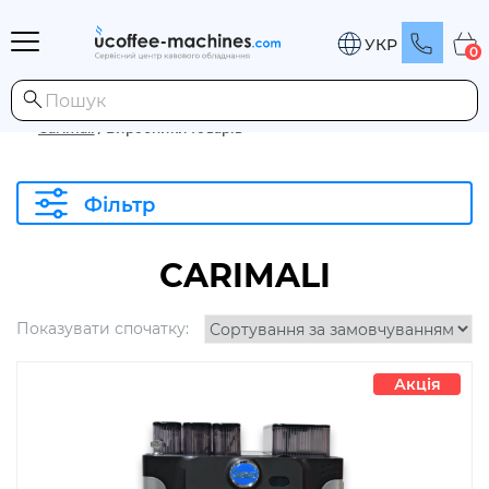
УКР
0
Carimali
/
Виробники товарів
Фільтр
CARIMALI
Показувати спочатку:
Акція