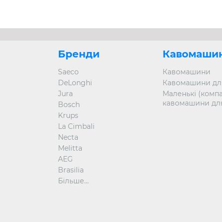
Bianc
щоб п
своїх 
Бренди
Кавомаши
Saeco
Кавомашини
DeLonghi
Кавомашини для
Jura
Маленькі (компа
кавомашини дл
Bosch
Krups
La Cimbali
Necta
Melitta
AEG
Brasilia
Більше…