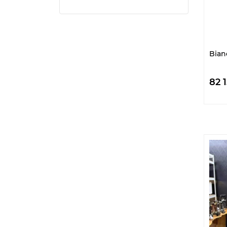
Bian
82 