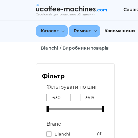
Серві
Каталог
Ремонт
Кавомашини
Bianchi
/
Виробники товарів
Фільтр
Фільтрувати по ціні
Brand
11
Bianchi