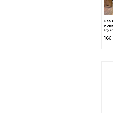
Кав’
нова
(сух
166