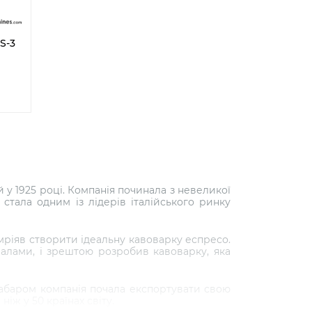
S-3
 у 1925 році. Компанія починала з невеликої
 стала одним із лідерів італійського ринку
 мріяв створити ідеальну кавоварку еспресо.
іалами, і зрештою розробив кавоварку, яка
езабаром компанія почала експортувати свою
іж у 50 країнах світу.