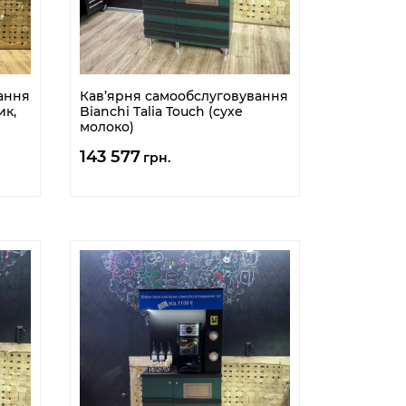
ання
Кав’ярня самообслуговування
ик,
Bianchi Talia Touch (сухе
молоко)
143 577
грн.