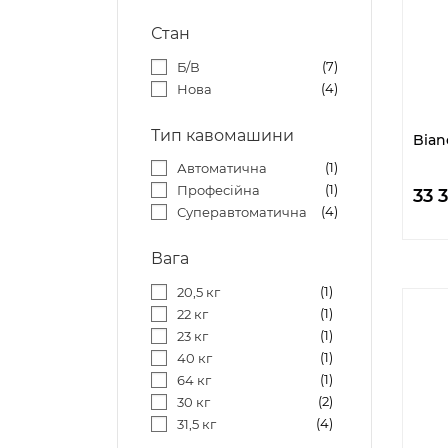
Стан
7
Б/В
4
Нова
Тип кавомашини
Bian
1
Автоматична
1
Професійна
33 
4
Суперавтоматична
Вага
1
20,5 кг
1
22 кг
1
23 кг
1
40 кг
1
64 кг
2
30 кг
4
31,5 кг