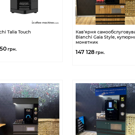
chi Talia Touch
Кав’ярня самообслуговув
Bianchi Gaia Style, купюрн
монетник
150
грн.
147 128
грн.