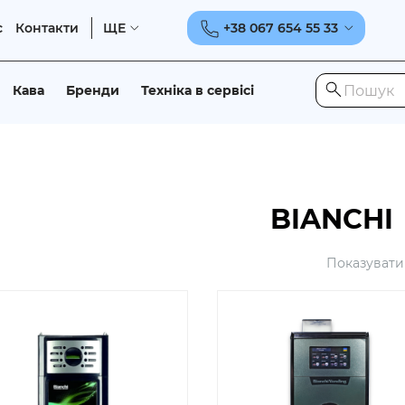
с
Контакти
ЩЕ
+38 067 654 55 33
Кава
Бренди
Техніка в сервісі
BIANCHI
Показувати 