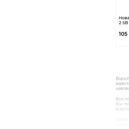
Нова
2 SB
105
Bianc
майст
кавов
Все п
Він п
відрі
Кавов
продук