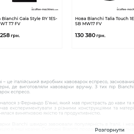
 Bianchi Gaia Style RY 1ES-
Нова Bianchi Talia Touch 1E
 WT T7 FV
SB MW17 FV
 258
130 380
грн.
грн.
hi – це італійський виробник кавоварок еспресо, заснований
ерні, де виготовляли кавоварки вручну. З тих пір Bianchi
арок еспресо.
очалося з Фернандо Б’янкі, який мав пристрасть до кави та
очав експериментувати з різними конструкціями та матер
знялася винятковою якістю та продуктивністю.
арки Bianchi швидко завоювали популярність в Італії, і н
цію в інші країни. Сьогодні Bianchi продає кавоварки більш н
Розгорнути