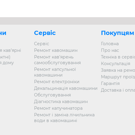
hi пишається своїми інноваціями та якістю. Компанія пості
окращити смак кави еспресо. Bianchi також використовує л
кавоварках.
ни
Сервіс
Покупцям
Сервіс
Головна
 кав’ярні
Ремонт кавомашин
Про нас
ктні)
Ремонт кав’ярень
Техніка в серві
я дому
самообслуговування
Консультація
Ремонт капсульної
Заявка на рем
кавомашини
Маршрут проїз
Ремонт електроніки
Гарантія
Декальцинація кавомашини
Доставка і опл
Обслуговування
Діагностика кавомашин
Ремонт капучинатора
Ремонт і заміна лічильника
води в кавомашині