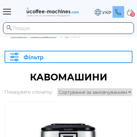
УКР
0
Головна
/
Кавомашини
/
Сторінка 9
Фільтр
КАВОМАШИНИ
Показувати спочатку: