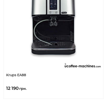
Krups EA88
12 190
грн.