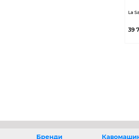
2
36 кг
1
36,5 кг
La S
2
37 кг
1
38 кг
39 
2
39 кг
2
40 кг
1
41 кг
1
42,5 кг
2
45 кг
3
48 кг
1
49 кг
1
5,5 кг
2
50 кг
2
54 кг
3
55 кг
2
56 кг
1
58 кг
1
59 кг
1
6 кг
4
6,5 кг
Бренди
Кавомаши