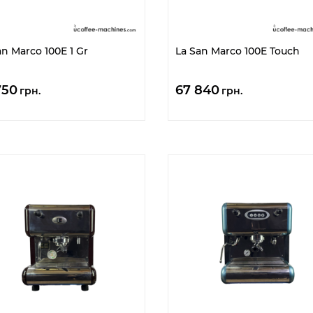
an Marco 100E 1 Gr
La San Marco 100E Touch
750
67 840
грн.
грн.