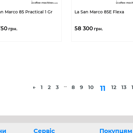
an Marco 85 Practical 1 Gr
La San Marco 85E Flexa
750
58 300
грн.
грн.
…
11
←
1
2
3
8
9
10
12
13
Розгорнути
ни
Сервіс
Покупцям