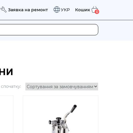
Заявка на ремонт
Кошик
УКР
0
НИ
спочатку: