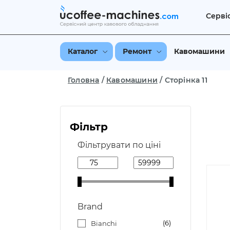
Серві
Каталог
Ремонт
Кавомашини
Головна
/
Кавомашини
/
Сторінка 11
Фільтр
Фільтрувати по ціні
Brand
6
Bianchi