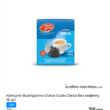
Капсули Buongiorno Dolce Gusto Deca без кофеїну
16 шт
-15%
Оригіна
По
318
374
грн.
грн.