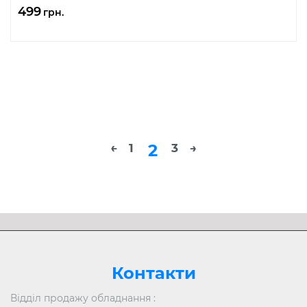
499
грн.
2
←
1
3
→
Розгорнути
Контакти
Відділ продажу обладнання :