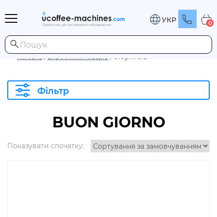
УКР
0
Головна
/
Виробники товарів
/
Сторінка 2
Фільтр
BUON GIORNO
Показувати спочатку: