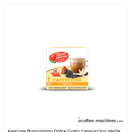
Капсули Buongiorno Dolce Gusto Cappuccino Vanila