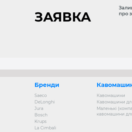
Зали
ЗАЯВКА
про 
Бренди
Кавомаши
Saeco
Кавомашини
DeLonghi
Кавомашини для
Jura
Маленькі (компа
кавомашини дл
Bosch
Krups
La Cimbali