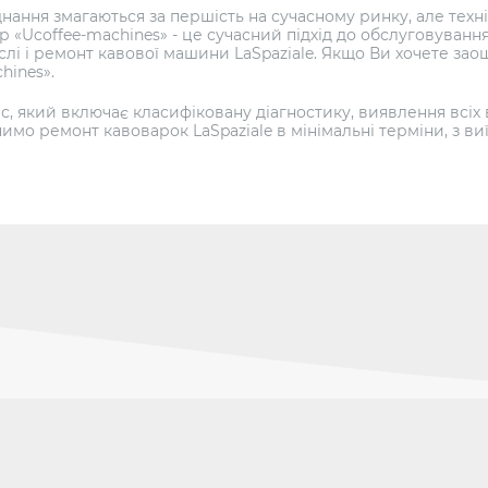
ння змагаються за першість на сучасному ринку, але техні
р «Ucoffee-machines» - це сучасний підхід до обслуговуванн
лі і ремонт кавової машини LaSpaziale. Якщо Ви хочете заощ
hines».
, який включає класифіковану діагностику, виявлення всіх
нимо ремонт кавоварок LaSpaziale в мінімальні терміни, з в