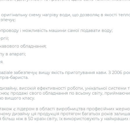
 оригінальну схему нагріву води, що дозволяє в якості тепл
зпечує:
проводу і можливість машини самої подавати воду;
гії;
 кавового обладнання;
у в апараті;
я.
aziale забезпечує вищу якість приготування кави. З 2006 ро
трів-бариста.
 дизайну, високій ефективності роботи, унікальної системи 
снює продажі свого обладнання по всьому світу, приймаючи
о вищого класу.
e також є лідером в області виробництва професійних жерно
льному дизайну ця продукція протягом багатьох років залишає
більш ніж в 50 країн світу, їх використовують у найкращих к