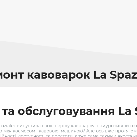
онт кавоварок La Spaz
та обслуговування La 
aSpaziale» випустила свою першу кавоварку, приурочивши цю
го між космосом і кавовою машиною? Але ось вже протягом
йності, доступності та простоти, адже саме такими якостя