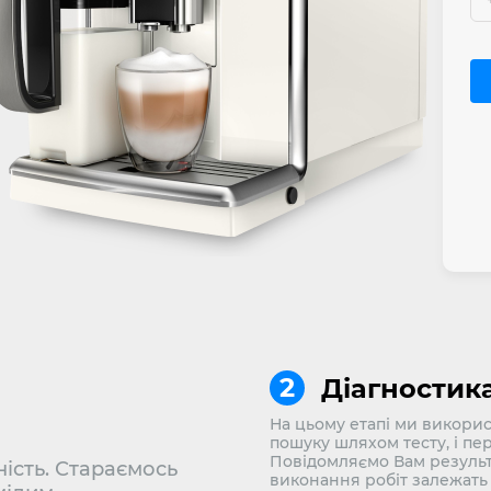
Діагностик
На цьому етапі ми викорис
пошуку шляхом тесту, і пе
Повідомляємо Вам результ
ість. Стараємось
виконання робіт залежать 