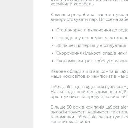
космічний корабель.
Компанія розробила і запатентувала
використовувати пар. Ця схема забе
Стаціонарне підключення до водо
Послідовну економію електроенер
Збільшення терміну експлуатації
Скорочення кількості опадів накип
Економію витрат з обслуговуванн
Кавове обладнання від компанії LaSp
машиною світових чемпіонатів майс
LaSpaziale - це поєднання сучасного
На сьогоднішній день компанія здій
орієнтуючись на продукцію виключн
Більше 50 років компанія LaSpazial
високій точності, надійності та сти
Кавомолки LaSpaziale експортуються 
кавових магазинах.