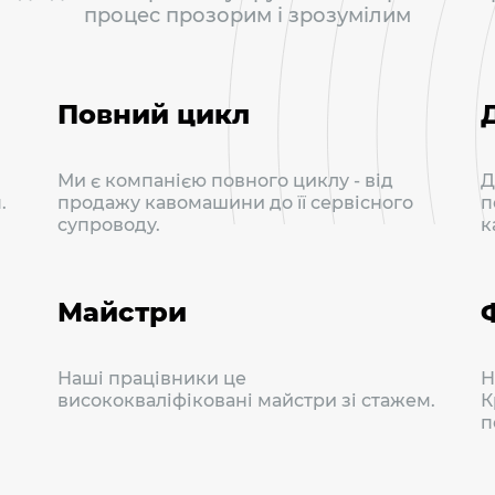
процес прозорим і зрозумілим
Повний цикл
Ми є компанією повного циклу - від
Д
.
продажу кавомашини до її сервісного
п
супроводу.
к
Майстри
Наші працівники це
Н
висококваліфіковані майстри зі стажем.
К
п