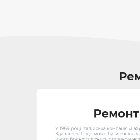
Рем
Ремонт 
У 1969 році італійська компанія «L
Здавалося б, що може бути спільно
цього бренду служить еталоном наді