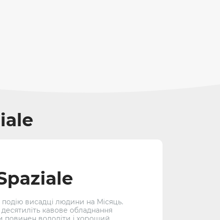
iale
Spaziale
 подію висадці людини на Місяць.
 десятиліть кавове обладнання
ми повинен володіти і хороший