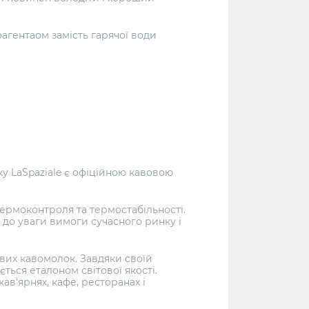
оагентаом замість гарячої води
ку LaSpaziale є офіційною кавовою
термоконтроля та термостабільності.
 до уваги вимоги сучасного ринку і
вих кавомолок. Завдяки своїй
ться еталоном світової якості.
ав'ярнях, кафе, ресторанах і