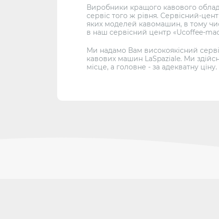
Виробники кращого кавового обладна
сервіс того ж рівня. Сервісний-цент
яких моделей кавомашин, в тому чис
в наш сервісний центр «Ucoffee-mac
Ми надамо Вам високоякісний сервіс
кавових машин LaSpaziale. Ми здійс
місце, а головне - за адекватну ціну.