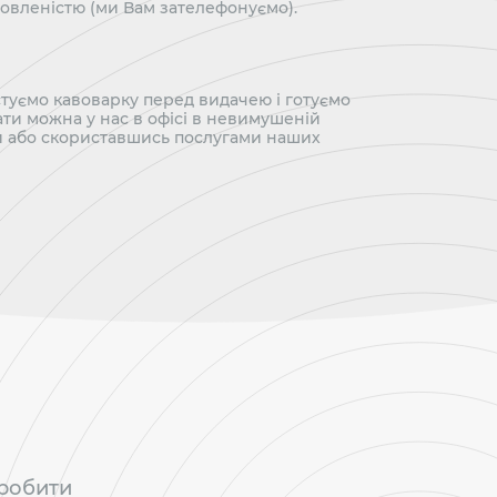
мовленістю (ми Вам зателефонуємо).
туємо кавоварку перед видачею і готуємо
ти можна у нас в офісі в невимушеній
и або скориставшись послугами наших
зробити