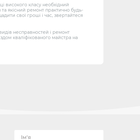
ці високого класу необхідний
я та якісний ремонт практично будь-
адити свої гроші і час, звертайтеся
 видів несправностей і ремонт
иїздом кваліфікованого майстра на