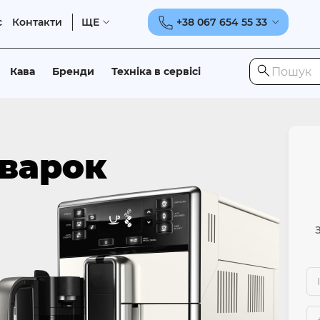
с
Контакти
ЩЕ
+38 067 654 55 33
Кава
Бренди
Техніка в сервісі
варок