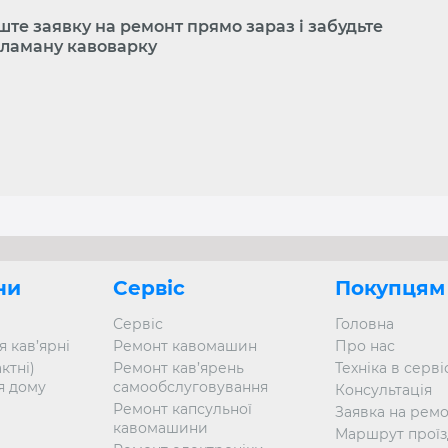
ште заявку на ремонт прямо зараз і забудьте
зламану кавоварку
ни
Сервіс
Покупцям
Сервіс
Головна
 кав’ярні
Ремонт кавомашин
Про нас
ктні)
Ремонт кав’ярень
Техніка в серві
я дому
самообслуговування
Консультація
Ремонт капсульної
Заявка на рем
кавомашини
Маршрут проїз