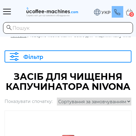
УКР
0
Головна
/
Товари з позначками “Засіб для чищення капучинато
Фільтр
ЗАСІБ ДЛЯ ЧИЩЕННЯ
КАПУЧИНАТОРА NIVONA
Показувати спочатку: