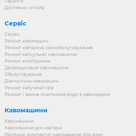
Гарантія
Доставка і оплата
Сервіс
Сервіс
Ремонт кавомашин
Ремонт кав’ярень самообслуговування
Ремонт капсульної кавомашини
Ремонт електроніки
Декальцинація кавомашини
Обслуговування
Діагностика кавомашин
Ремонт капучинатора
Ремонт і заміна лічильника води в кавомашині
Кавомашини
Кавомашини
Кавомашини для кав’ярні
Маленькі (компактні) кавомашини для дому