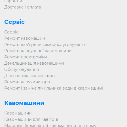
Гарантія
Доставка і оплата
Сервіс
Сервіс
Ремонт кавомашин
Ремонт кав’ярень самообслуговування
Ремонт капсульної кавомашини
Ремонт електроніки
Декальцинація кавомашини
Обслуговування
Діагностика кавомашин
Ремонт капучинатора
Ремонт і заміна лічильника води в кавомашині
Кавомашини
Кавомашини
Кавомашини для кав’ярні
Маленькі (компактні) кавомашини для дому