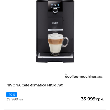
NIVONA CafeRomatica NICR 790
-10%
Оригінальн
По
35 999
39 999
грн.
грн.
ціна:
цін
39
35