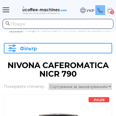
УКР
0
Головна
/
Товари з позначками “NIVONA CafeRomatica NICR 79
Фільтр
NIVONA CAFEROMATICA
NICR 790
Показувати спочатку:
Акція