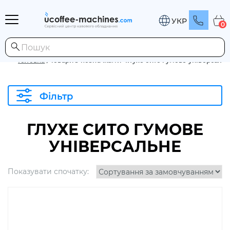
УКР
0
Головна
/
Товари з позначками “Глухе сито гумове універсальн
Фільтр
ГЛУХЕ СИТО ГУМОВЕ
УНІВЕРСАЛЬНЕ
Показувати спочатку: