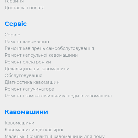
Гарантія
Доставка і оплата
Сервіс
Сервіс
Ремонт кавомашин
Ремонт кав’ярень самообслуговування
Ремонт капсульної кавомашини
Ремонт електроніки
Декальцинація кавомашини
Обслуговування
Діагностика кавомашин
Ремонт капучинатора
Ремонт і заміна лічильника води в кавомашині
Кавомашини
Кавомашини
Кавомашини для кав’ярні
Маленькі (компактні) кавомашини для дому