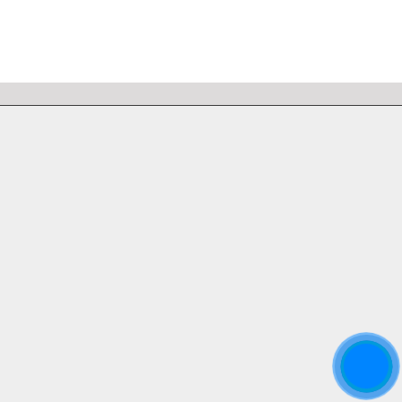
Контакти
Відділ продажу обладнання :
+38 067 654 55 33
Відділ продажу запчастин:
+38 067 654 55 33
Відділ ремонту:
+38 067 654 55 33
Інформаційна підтримка:
+38 067 654 55 33
Київ, вул. Вадима Гетьмана, 27