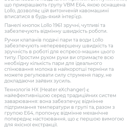
що прикрашають групу VBM E64, якою оснащена
Lollo, дозволяє цій витонченій кавомашині
вписатися в будь-який інтер’єр.
Панелі кнопок Lollo 1961 зручні, чутливі та
забезпечують відмінну швидкість роботи.
Ручки клапанів подачі пари та води Lollo
забезпечують неперевершену швидкість та
зручність в роботі для еспресо-машин цього
типу. Простим рухом руки ви отримаєте всю
необхідну кількість пари для ідеального
спінювання молока в найкоротші терміни та
можете регулювати силу струменя пару, не
докладаючи зайвих зусиль.
Технологія HX (Heater eXchanger) є
найефективнішою серед традиційних систем
заварювання: вона забезпечує відмінне
підтримання температури в групі та, разом з
групою E64, пропонує відмінне механічне
попереднє настоювання, що є першою вимогою
для якісної екстракції.