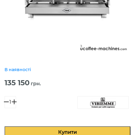
В наявності
135 150
грн.
VBM
LOLLO
Elettronica
2GR
Inox
кількість
Купити