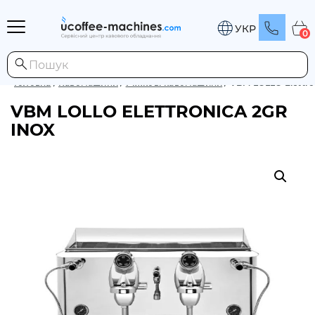
УКР
0
Головна
/
Кавомашини
/
Ріжкові кавомашини
/
VBM LOLLO Elettro
VBM LOLLO ELETTRONICA 2GR
INOX