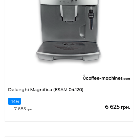
Delonghi Magnifica (ESAM 04.120)
-14%
Оригіналь
По
6 625
грн.
7 685
грн.
ціна:
цін
7
6
685
62
грн..
грн