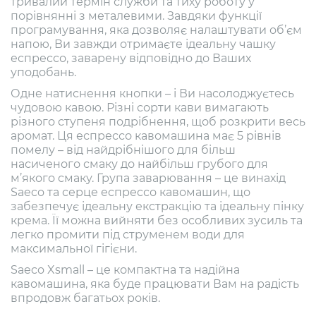
тривалий термін служби та тиху роботу у
порівнянні з металевими. Завдяки функції
програмування, яка дозволяє налаштувати об’єм
напою, Ви завжди отримаєте ідеальну чашку
еспрессо, заварену відповідно до Ваших
уподобань.
Одне натиснення кнопки – і Ви насолоджуєтесь
чудовою кавою. Різні сорти кави вимагають
різного ступеня подрібнення, щоб розкрити весь
аромат. Ця еспрессо кавомашина має 5 рівнів
помелу – від найдрібнішого для більш
насиченого смаку до найбільш грубого для
м’якого смаку. Група заварювання – це винахід
Saeco та серце еспрессо кавомашин, що
забезпечує ідеальну екстракцію та ідеальну пінку
крема. Її можна вийняти без особливих зусиль та
легко промити під струменем води для
максимальної гігієни.
Saeco Xsmall – це компактна та надійна
кавомашина, яка буде працювати Вам на радість
впродовж багатьох років.