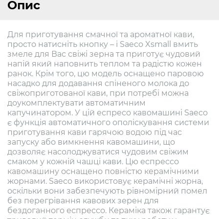
Опис
Для приготування смачної та ароматної кави,
просто натисніть кнопку – і Saeco Xsmall вмить
змеле для Вас свіжі зерна та приготує чудовий
напій який наповнить теплом та радістю кожен
ранок. Крім того, цю модель оснащено паровою
насадко для додавання спіненого молока до
свіжоприготованої кави, при потребі можна
доукомплектувати автоматичним
капучинатором. У цій еспресо кавомашині Saeco
є функція автоматичного ополіскування системи
приготування кави гарячою водою під час
запуску або вимкнення кавомашини, що
дозволяє насолоджуватися чудовим свіжим
смаком у кожній чашці кави. Цю еспрессо
кавомашину оснащено повністю керамічними
жорнами. Saeco використовує керамічні жорна,
оскільки вони забезпечують рівномірний помел
без перегрівання кавових зерен для
бездоганного еспрессо. Кераміка також гарантує