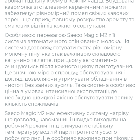
аромат і щільну крему в кожній чашці. Вбудована
кавомолка зі сталевими керамічними ножами
забезпечує рівномірний помел свіжих кавових
зерен, що сприяє повному розкриттю аромату та
смакових відтінків кожного сорту кави.
Особливою перевагою Saeco Magic M2 є її
система автоматичного спінювання молока. Ця
система дозволяє готувати густу, рівномірну
молочну піну, яка стає важливою складовою
капучино та латте, при цьому автоматично
очищуючись після кожного циклу приготування.
Це значною мірою спрощує обслуговування і
догляд, дозволяючи утримувати обладнання в
чистоті без зайвих зусиль. Така система особливо
цінна в умовах інтенсивної експлуатації, де
необхідно швидко і якісно обслуговувати велику
кількість споживачів.
Saeco Magic M2 має ефективну систему нагріву,
що дозволяє кавомашині швидко виходити на
робочий режим і підтримувати стабільну
температуру води й пари протягом усього
робочого дня. Це особливо важливо при пікових