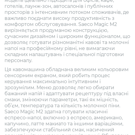
модель ідеально підходить для офісів, кафе,
готелів, лаунж-зон, автосалонів і публічних
просторів з інтенсивним потоком споживачів, де
важливо поєднати високу продуктивність з
комфортом обслуговування. Saeco Magic M2
вирізняється продуманою конструкцією,
сучасним дизайном і широким функціоналом, що
дозволяє готувати різноманітні кавові та молочні
напої на професійному рівні, не вимагаючи
складних налаштувань і спеціальної підготовки
персоналу.
Ця кавомашина обладнана великим кольоровим
сенсорним екраном, який робить процес
керування максимально інтуїтивним і
зрозумілим. Меню дозволяє легко обирати
бажаний напій і адаптувати рецептуру під власні
смаки, змінюючи параметри, такі як міцність,
об’єм, температура та кількість молочної піни.
Saeco Magic M2 здатна готувати класичні
еспресо-напої, включно з еспресо, американо,
капучино, латте макиато та іншими варіаціями,
забезпечуючи стабільний смак, насичений