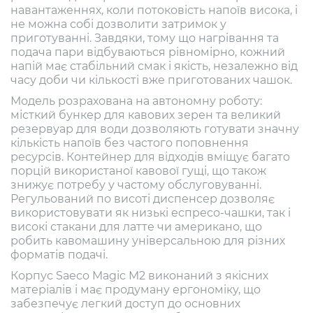
навантаженнях, коли потоковість напоїв висока, і
не можна собі дозволити затримок у
приготуванні. Завдяки, тому що нагрівання та
подача пари відбуваються рівномірно, кожний
напій має стабільний смак і якість, незалежно від
часу доби чи кількості вже приготованих чашок.
Модель розрахована на автономну роботу:
місткий бункер для кавових зерен та великий
резервуар для води дозволяють готувати значну
кількість напоїв без частого поповнення
ресурсів. Контейнер для відходів вміщує багато
порцій використаної кавової гущі, що також
знижує потребу у частому обслуговуванні.
Регульований по висоті диспенсер дозволяє
використовувати як низькі еспресо-чашки, так і
високі стакани для латте чи американо, що
робить кавомашину універсальною для різних
форматів подачі.
Корпус Saeco Magic M2 виконаний з якісних
матеріалів і має продуману ергономіку, що
забезпечує легкий доступ до основних