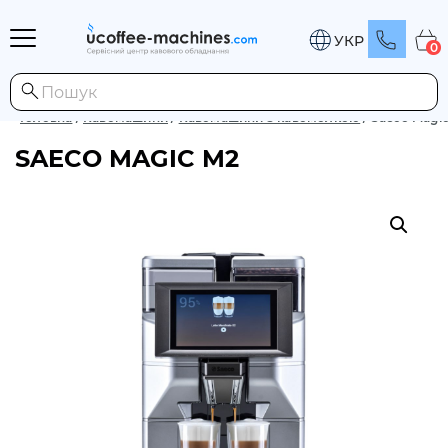
УКР
0
Головна
/
Кавомашини
/
Кавомашини з кавомолкою
/
Saeco Magi
SAECO MAGIC M2