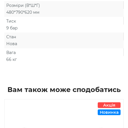
Розміри (В*Ш*Г)
480*790*620 мм
Тиск
9 бар
Стан
Нова
Вага
66 кг
Вам також може сподобатись
Акція
Новинка