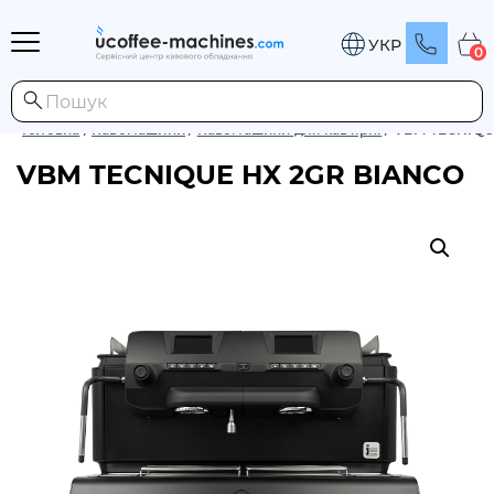
УКР
0
Головна
/
Кавомашини
/
Кавомашини для кав'ярні
/
VBM TECNIQU
VBM TECNIQUE HX 2GR BIANCO