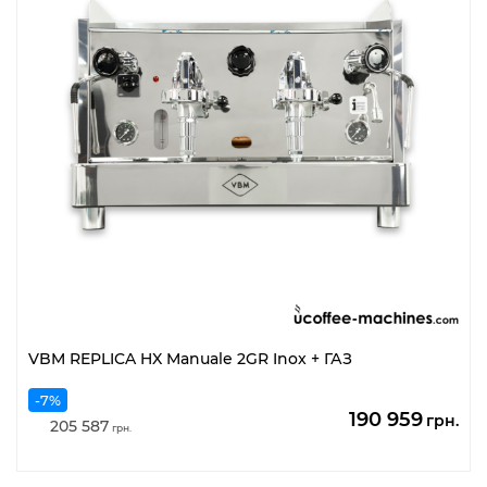
VBM REPLICA HX Manuale 2GR Inox + ГАЗ
-7%
Оригінальна
По
190 959
грн.
205 587
грн.
ціна:
цін
205
19