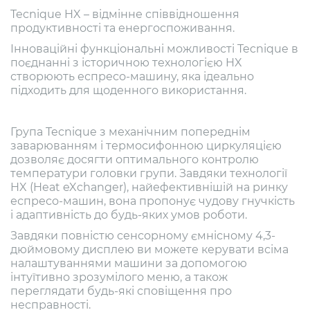
Tecnique HX – відмінне співвідношення
продуктивності та енергоспоживання.
Інноваційні функціональні можливості Tecnique в
поєднанні з історичною технологією HX
створюють еспресо-машину, яка ідеально
підходить для щоденного використання.
Група Tecnique з механічним попереднім
заварюванням і термосифонною циркуляцією
дозволяє досягти оптимального контролю
температури головки групи. Завдяки технології
HX (Heat eXchanger), найефективнішій на ринку
еспресо-машин, вона пропонує чудову гнучкість
і адаптивність до будь-яких умов роботи.
Завдяки повністю сенсорному ємнісному 4,3-
дюймовому дисплею ви можете керувати всіма
налаштуваннями машини за допомогою
інтуїтивно зрозумілого меню, а також
переглядати будь-які сповіщення про
несправності.