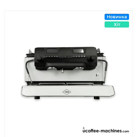
587
95
грн..
грн
Новинка
Хіт