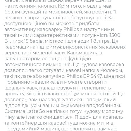
кавових напоїв зі свіжих зерен лише одним
натисканням кнопки. Крім того, модель має
безліч функцій та можливостей, які роблять її
легкою в користуванні та обслуговуванні. За
доступною ціною ви можете придбати
автоматичну кавоварку Philips з наступними
технічними характеристиками: потужність 1500
Вт, тиск 15 барів, місткості для води 1,8 літра. Ця
кавомашина підтримує використання як кавових
зерен, так і меленої кави. Кавомашина з
капучінатором оснащена функцією
автоматичного вимкнення. Ця чудова кавоварка
дозволяє легко готувати кавові напої з молоком,
такі як лате або капучіно. Philips EP 5447, ціна якої
порівняно невелика, ви можете створити
ідеальну каву, налаштовуючи інтенсивність
аромату, міцність кави та об’єм молочної піни. Це
дозволяє вам насолоджуватися напоєм, який
відповідає усім вашим смаковим вподобанням.
Система LatteGo не тільки готує чудову молочну
піну, але і легко очищається. Піддон для крапель
та контейнер для кавової гущі можна мити в
посудомийній машині, що економить вам час.