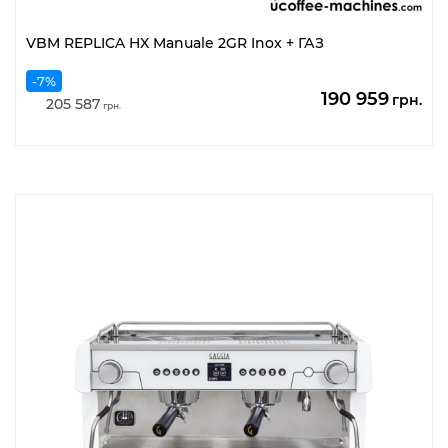
VBM REPLICA HX Manuale 2GR Inox + ГАЗ
-7%
Оригінальна
По
190 959
грн.
205 587
грн.
ціна:
цін
205
19
587
95
грн..
грн