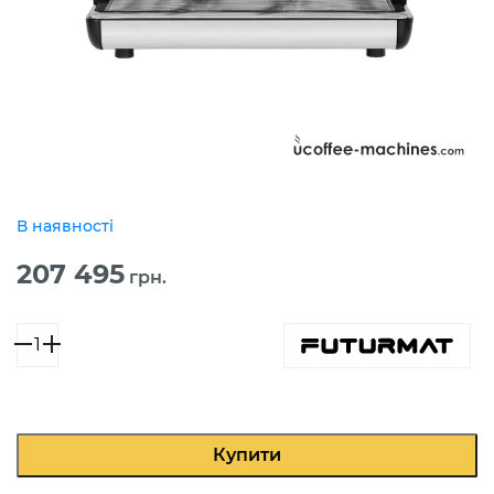
В наявності
207 495
грн.
Нова
Futurmat
Ariete
F3
кількість
Купити