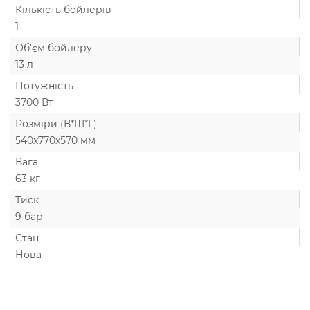
Кількість бойлерів
1
Об’єм бойлеру
13 л
Потужність
3700 Вт
Розміри (В*Ш*Г)
540х770х570 мм
Вага
63 кг
Тиск
9 бар
Стан
Нова