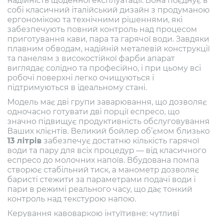
надійність щоденної експлуатації. Вона поєднує в
собі класичний італійський дизайн з продуманою
ергономікою та технічними рішеннями, які
забезпечують повний контроль над процесом
приготування кави, пара та гарячої води. Завдяки
плавним обводам, надійній металевій конструкції
та панелям з високостійкої фарби апарат
виглядає солідно та професійно, і при цьому всі
робочі поверхні легко очищуються і
підтримуються в ідеальному стані.
Модель має дві групи заварювання, що дозволяє
одночасно готувати дві порції еспресо, що
значно підвищує продуктивність обслуговування
Ваших клієнтів. Великий бойлер об’ємом близько
13 літрів
забезпечує достатню кількість гарячої
води та пару для всіх процедур — від класичного
еспресо до молочних напоїв. Вбудована помпа
створює стабільний тиск, а манометр дозволяє
баристі стежити за параметрами подачі води і
пари в режимі реального часу, що дає тонкий
контроль над текстурою напою.
Керування кавоваркою інтуїтивне: чутливі