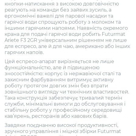
кнопки-натискання з високою довговічністю
реагують на команди без зайвих зусиль, а
ергономічні важелі для парової насадки та
гарячої води спрощують роботу з молоком та
іншими гарячими напоями. Наявність окремого
крана для подачі гарячої води робить Futurmat
Ariete F3 2GR універсальним рішенням не лише
для еспресо, але й для чаю, американо або інших
гарячих напоїв.
Цей еспресо-апарат вирізняється не лише
функціональністю, але й підвищеною
зносостійкістю: корпус із нержавіючої сталі та
захисним фарбуванням витримує активну
роботу протягом довгих змін без втрати
зовнішнього вигляду чи технічних властивостей.
Така конструкція забезпечує тривалий термін
служби, мінімальні вимоги до обслуговування і
стабільну роботу у професійному середовищі
кав’ярень, ресторанів або кавових барів.
Завдяки поєднанню високої продуктивності,
зручного управління і міцної збірки Futurmat