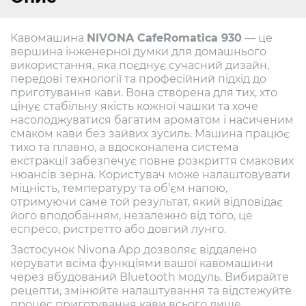
Кавомашина
NIVONA CafeRomatica 930
— це
вершина інженерної думки для домашнього
використання, яка поєднує сучасний дизайн,
передові технології та професійний підхід до
приготування кави. Вона створена для тих, хто
цінує стабільну якість кожної чашки та хоче
насолоджуватися багатим ароматом і насиченим
смаком кави без зайвих зусиль. Машина працює
тихо та плавно, а вдосконалена система
екстракції забезпечує повне розкриття смакових
нюансів зерна. Користувач може налаштовувати
міцність, температуру та об’єм напою,
отримуючи саме той результат, який відповідає
його вподобанням, незалежно від того, це
еспресо, ристретто або довгий лунго.
Застосунок Nivona App дозволяє віддалено
керувати всіма функціями вашої кавомашини
через вбудований Bluetooth модуль. Вибирайте
рецепти, змінюйте налаштування та відстежуйте
процес приготування кави всього лише