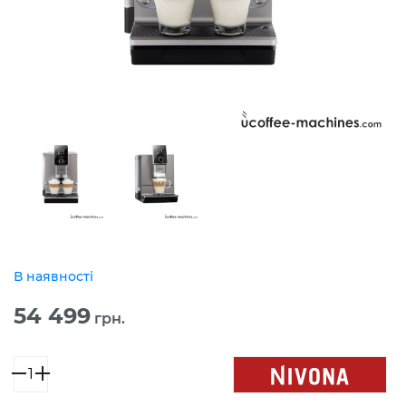
В наявності
54 499
грн.
NIVONA
CafeRomatica
930