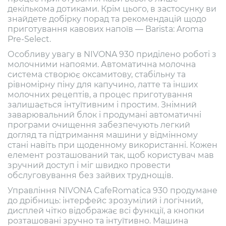
декількома дотиками. Крім цього, в застосунку ви
знайдете добірку порад та рекомендацій щодо
приготування кавових напоїв — Barista: Aroma
Pre-Select.
Особливу увагу в NIVONA 930 приділено роботі з
молочними напоями. Автоматична молочна
система створює оксамитову, стабільну та
рівномірну піну для капучино, латте та інших
молочних рецептів, а процес приготування
залишається інтуїтивним і простим. Знімний
заварювальний блок і продумані автоматичні
програми очищення забезпечують легкий
догляд та підтримання машини у відмінному
стані навіть при щоденному використанні. Кожен
елемент розташований так, щоб користувач мав
зручний доступ і міг швидко провести
обслуговування без зайвих труднощів.
Управління NIVONA CafeRomatica 930 продумане
до дрібниць: інтерфейс зрозумілий і логічний,
дисплей чітко відображає всі функції, а кнопки
розташовані зручно та інтуїтивно. Машина