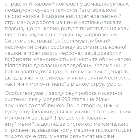
справжній кавовий комфорт у домашніх умовах,
поєднуючи сучасні технології зі стабільною
якістю напоїв. Її дизайн виглядає елегантно й
стримано, а робота машини настільки тиха та
плавна, що ранковий ритуал приготування кави
перетворюється на справжнє задоволення.
Система екстракції забезпечує глибокий,
насичений смак і особливу ароматність кожної
чашки, а можливість персоналізації дозволяє
підбирати інтенсивність, міцність та об’єм напою
відповідно до власних вподобань. Кавомашина
легко адаптується до різних смакових сценаріїв,
що дає змогу отримувати як класичний еспресо,
так і м’які молочні напої з рівною структурою.
Особливої уваги заслуговує робота молочної
системи, яка у моделі 695 стала ще більш
зручною та стабільною. Вона створює ніжну,
густу піну, ідеальну для капучино, латте чи інших
молочних варіацій. Процес спінювання
інтуїтивний, а догляд за системою максимально
спрощений, завдяки чому машина підходить для
тих, хто хоче отримувати результат на рівні