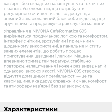
кав’ярні без складних налаштувань та технічних
нюансів. Усі елементи, що потребують
регулярного очищення, легко доступні, а
знімний заварювальний блок робить догляд ще
зручнішим та продовжує строк служби машини.
Управління в NIVONA CafeRomatica 695
вирізняється продуманою логікою та комфортом.
Інтерфейс чіткий, зрозумілий і приємний у
щоденному використанні, а панель не містить
зайвих елементів, що робить процес
приготування швидким і легким. Машина
впевнено тримає температуру, стабільно
повторює налаштування і кожен раз видає напій
однакової високої якості. NIVONA 695 створює
відчуття домашньої преміальності — це та
кавомашина, яка дарує справжній смак, комфорт
та атмосферу кав’ярні без зайвих зусиль.
Характеристики