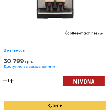
В наявності
30 799
грн.
Доступно за замовленням
NIVONA
CafeRomatica
695
кількість
Купити