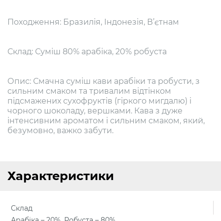
Походження: Бразилія, Індонезія, В’єтнам
Склад: Суміш 80% арабіка, 20% робуста
Опис: Смачна суміш кави арабіки та робусти, з
сильним смаком та тривалим відтінком
підсмажених сухофруктів (гіркого мигдалю) і
чорного шоколаду, вершками. Кава з дуже
інтенсивним ароматом і сильним смаком, який,
безумовно, важко забути.
Характеристики
Склад
Арабіка – 20%, Робуста – 80%