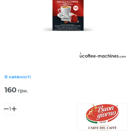
В наявності
160
грн.
Капсули
Buongiorno
Nespresso
Sublime
Rosso