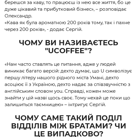
берешся за каву, то працюєш із нею все життя, бо це
дуже цікавий та прибутковий бізнес», – розповідає
Олександр.
«Кава як була ароматною 200 років тому, так і пахне
через 200 років», - додає Сергій.
ЧОМУ ВИ НАЗИВАЄТЕСЬ
"UCOFFEE"?
«Нам часто ставлять це питання, адже у людей
виникає багато версій: дехто думає, що U символізує
першу літеру нашого рідного міста Умані, дехто
асоціює її з Україною, дехто надає за співзвучністю з
англійським словом you. Справді, кожен може
знайти у цій назві щось своє. Тому нехай це поки що
залишиться таємницею» – інтригує Сергій.
ЧОМУ САМЕ ТАКИЙ ПОДІЛ
ВІДДІЛІВ МІЖ БРАТАМИ? ЧИ
ЦЕ ВИПАДКОВО?