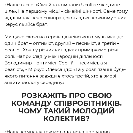
«Наше гасло: «Сімейна компанія Ucoffee як єдине
ціле». На першому місці – сімейні цінності. Саме тому
відділи так тісно співпрацюють, адже кожному з них
керує якийсь брат.
Ми дуже схожі на героїв діснеївського мультика, де
один брат – оптиміст, другий – песиміст, а третій –
реаліст. Хоча у різних випадках приміряємо різні
ролі. Наприклад, у міжнародній діяльності
Володимир – оптиміст, Сергій – песиміст, а я –
реаліст», - Міркує Олександр: «Та у розв'язанні будь-
якого питання завжди є хтось третій, хто в змозі
знайти «золоту середину».
РОЗКАЖІТЬ ПРО СВОЮ
КОМАНДУ СПІВРОБІТНИКІВ.
ЧОМУ ТАКИЙ МОЛОДИЙ
КОЛЕКТИВ?
«Наша компанія теж молода, вона поступово