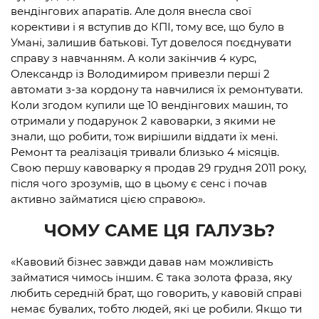
вендінгових апаратів. Але доля внесла свої
корективи і я вступив до КПІ, тому все, що було в
Умані, залишив батькові. Тут довелося поєднувати
справу з навчанням. А коли закінчив 4 курс,
Олександр із Володимиром привезли перші 2
автомати з-за кордону та навчилися їх ремонтувати.
Коли згодом купили ще 10 вендінгових машин, то
отримали у подарунок 2 кавоварки, з якими не
знали, що робити, тож вирішили віддати їх мені.
Ремонт та реалізація тривали близько 4 місяців.
Свою першу кавоварку я продав 29 грудня 2011 року,
після чого зрозумів, що в цьому є сенс і почав
активно займатися цією справою».
ЧОМУ САМЕ ЦЯ ГАЛУЗЬ?
«Кавовий бізнес завжди давав нам можливість
займатися чимось іншим. Є така золота фраза, яку
любить середній брат, що говорить, у кавовій справі
немає бувалих, тобто людей, які це робили. Якщо ти