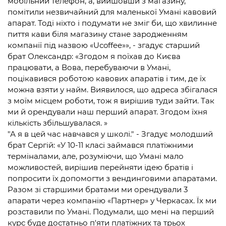
мобільний телефон, а, вийшовши з магазину,
помітили незвичайний для маленької Умані кавовий
апарат. Тоді ніхто і подумати не зміг би, що хвилинне
пиття кави біля магазину стане зародженням
компанії під назвою «Ucoffee»», - згадує старший
брат Олександр: «Згодом я поїхав до Києва
працювати, а Вова, перебуваючи в Умані,
поцікавився роботою кавових апаратів і тим, де їх
можна взяти у найм. Виявилося, що адреса збігалася
з моїм місцем роботи, тож я вирішив туди зайти. Так
ми й орендували наш перший апарат. Згодом їхня
кількість збільшувалася. »
"А я в цей час навчався у школі." - Згадує молодший
брат Сергій: «У 10-11 класі займався платіжними
терміналами, але, розуміючи, що Умані мало
можливостей, вирішив перейняти ідею братів і
попросити їх допомогти з вендинговими апаратами.
Разом зі старшими братами ми орендували 3
апарати через компанію «Партнер» у Черкасах. Їх ми
розставили по Умані. Подумали, що мені на перший
курс буде достатньо п'яти платіжних та трьох